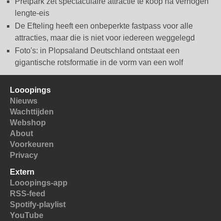
Pretpark zet spectaculaire attractie te koop na verhogen
lengte-eis
De Efteling heeft een onbeperkte fastpass voor alle
attracties, maar die is niet voor iedereen weggelegd
Foto's: in Plopsaland Deutschland ontstaat een
gigantische rotsformatie in de vorm van een wolf
Looopings
Nieuws
Wachttijden
Webshop
About
Voorkeuren
Privacy
Extern
Looopings-app
RSS-feed
Spotify-playlist
YouTube