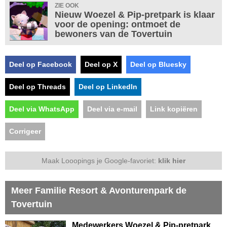
ZIE OOK
Nieuw Woezel & Pip-pretpark is klaar
voor de opening: ontmoet de
bewoners van de Tovertuin
Deel op Facebook
Deel op X
Deel op Bluesky
Deel op Threads
Deel op LinkedIn
Deel via WhatsApp
Deel via e-mail
Link kopiëren
Corrigeer
Maak Looopings je Google-favoriet:
klik hier
Meer Familie Resort & Avonturenpark de
Tovertuin
Medewerkers Woezel & Pip-pretpark