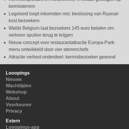
kermisterrein
Legoland loopt inkomsten mis: beslissing van Ryanair
kost bezoekers
Walibi Belgium laat bezoekers 145 euro betalen om
verloren spullen terug te krijgen
Nieuw concept voor restaurantattractie Europa-Park:
menu ontwikkeld door vier sterrenchefs
Attractie verliest onderdeel: kermisbezoeker gewond
Looopings
Nieuws
Wachttijden
Webshop
About
Voorkeuren
Privacy
Extern
Looopings-app