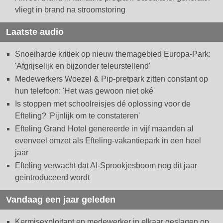
vliegt in brand na stroomstoring
Laatste audio
Snoeiharde kritiek op nieuw themagebied Europa-Park:
'Afgrijselijk en bijzonder teleurstellend'
Medewerkers Woezel & Pip-pretpark zitten constant op
hun telefoon: 'Het was gewoon niet oké'
Is stoppen met schoolreisjes dé oplossing voor de
Efteling? 'Pijnlijk om te constateren'
Efteling Grand Hotel genereerde in vijf maanden al
evenveel omzet als Efteling-vakantiepark in een heel
jaar
Efteling verwacht dat AI-Sprookjesboom nog dit jaar
geïntroduceerd wordt
Vandaag een jaar geleden
Kermisexploitant en medewerker in elkaar geslagen op