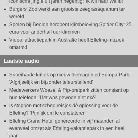
iconische jingle uit jaren negentig: 'Ik wil naar Walibi'
Burgers' Zoo werkt aan grootste zeegrasaquarium ter
wereld
Spelen bij Beelen heropent klimbeleving Spider City: 25
euro voor anderhalf uur klimmen
Video: attractiepark in Australië heeft Efteling-muziek
omarmd
Laatste audio
Snoeiharde kritiek op nieuw themagebied Europa-Park:
'Afgrijselijk en bijzonder teleurstellend'
Medewerkers Woezel & Pip-pretpark zitten constant op
hun telefoon: 'Het was gewoon niet oké'
Is stoppen met schoolreisjes dé oplossing voor de
Efteling? 'Pijnlijk om te constateren'
Efteling Grand Hotel genereerde in vijf maanden al
evenveel omzet als Efteling-vakantiepark in een heel
jaar