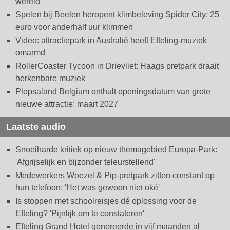
wereld
Spelen bij Beelen heropent klimbeleving Spider City: 25
euro voor anderhalf uur klimmen
Video: attractiepark in Australië heeft Efteling-muziek
omarmd
RollerCoaster Tycoon in Drievliet: Haags pretpark draait
herkenbare muziek
Plopsaland Belgium onthult openingsdatum van grote
nieuwe attractie: maart 2027
Laatste audio
Snoeiharde kritiek op nieuw themagebied Europa-Park:
'Afgrijselijk en bijzonder teleurstellend'
Medewerkers Woezel & Pip-pretpark zitten constant op
hun telefoon: 'Het was gewoon niet oké'
Is stoppen met schoolreisjes dé oplossing voor de
Efteling? 'Pijnlijk om te constateren'
Efteling Grand Hotel genereerde in vijf maanden al