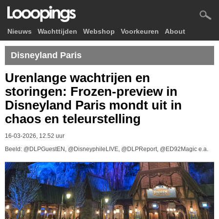
Nieuws
Wachttijden
Webshop
Voorkeuren
About
Disneyland Paris
Urenlange wachtrijen en
storingen: Frozen-preview in
Disneyland Paris mondt uit in
chaos en teleurstelling
16-03-2026, 12.52 uur
Beeld: @DLPGuestEN, @DisneyphileLIVE, @DLPReport, @ED92Magic e.a.