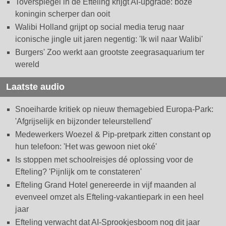
Toverspiegel in de Efteling krijgt AI-upgrade: boze
koningin scherper dan ooit
Walibi Holland grijpt op social media terug naar
iconische jingle uit jaren negentig: 'Ik wil naar Walibi'
Burgers' Zoo werkt aan grootste zeegrasaquarium ter
wereld
Laatste audio
Snoeiharde kritiek op nieuw themagebied Europa-Park:
'Afgrijselijk en bijzonder teleurstellend'
Medewerkers Woezel & Pip-pretpark zitten constant op
hun telefoon: 'Het was gewoon niet oké'
Is stoppen met schoolreisjes dé oplossing voor de
Efteling? 'Pijnlijk om te constateren'
Efteling Grand Hotel genereerde in vijf maanden al
evenveel omzet als Efteling-vakantiepark in een heel
jaar
Efteling verwacht dat AI-Sprookjesboom nog dit jaar