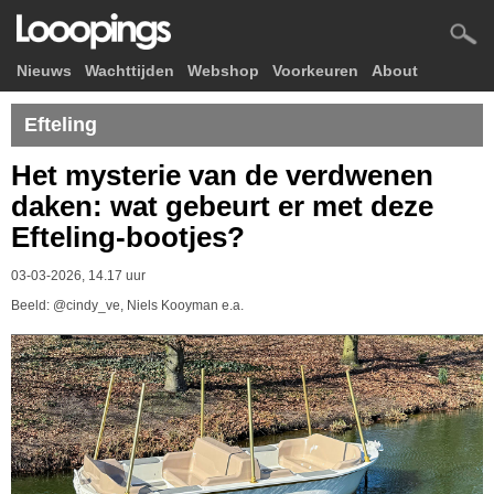
Nieuws
Wachttijden
Webshop
Voorkeuren
About
Efteling
Het mysterie van de verdwenen
daken: wat gebeurt er met deze
Efteling-bootjes?
03-03-2026, 14.17 uur
Beeld: @cindy_ve, Niels Kooyman e.a.