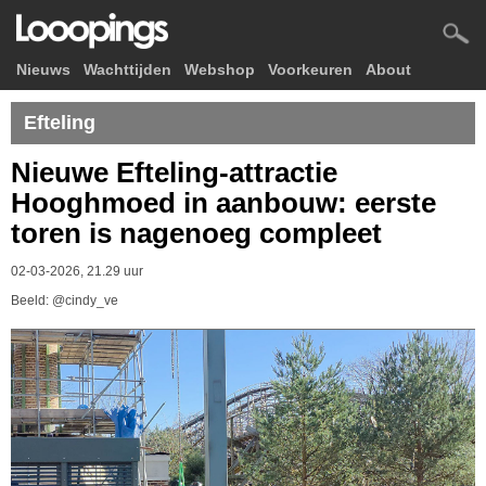
Nieuws
Wachttijden
Webshop
Voorkeuren
About
Efteling
Nieuwe Efteling-attractie
Hooghmoed in aanbouw: eerste
toren is nagenoeg compleet
02-03-2026, 21.29 uur
Beeld: @cindy_ve