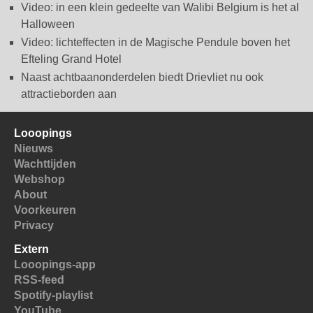
Video: in een klein gedeelte van Walibi Belgium is het al
Halloween
Video: lichteffecten in de Magische Pendule boven het
Efteling Grand Hotel
Naast achtbaanonderdelen biedt Drievliet nu ook
attractieborden aan
Looopings
Nieuws
Wachttijden
Webshop
About
Voorkeuren
Privacy
Extern
Looopings-app
RSS-feed
Spotify-playlist
YouTube