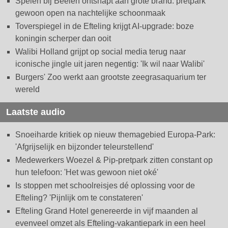
Spelen bij Beelen ontsnapt aan grote brand: pretpark
gewoon open na nachtelijke schoonmaak
Toverspiegel in de Efteling krijgt AI-upgrade: boze
koningin scherper dan ooit
Walibi Holland grijpt op social media terug naar
iconische jingle uit jaren negentig: 'Ik wil naar Walibi'
Burgers' Zoo werkt aan grootste zeegrasaquarium ter
wereld
Laatste audio
Snoeiharde kritiek op nieuw themagebied Europa-Park:
'Afgrijselijk en bijzonder teleurstellend'
Medewerkers Woezel & Pip-pretpark zitten constant op
hun telefoon: 'Het was gewoon niet oké'
Is stoppen met schoolreisjes dé oplossing voor de
Efteling? 'Pijnlijk om te constateren'
Efteling Grand Hotel genereerde in vijf maanden al
evenveel omzet als Efteling-vakantiepark in een heel