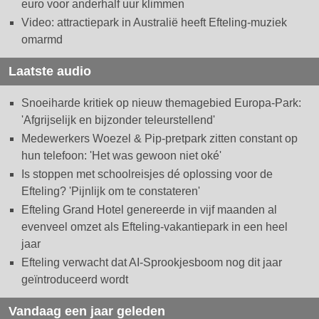
euro voor anderhalf uur klimmen
Video: attractiepark in Australië heeft Efteling-muziek
omarmd
Laatste audio
Snoeiharde kritiek op nieuw themagebied Europa-Park:
'Afgrijselijk en bijzonder teleurstellend'
Medewerkers Woezel & Pip-pretpark zitten constant op
hun telefoon: 'Het was gewoon niet oké'
Is stoppen met schoolreisjes dé oplossing voor de
Efteling? 'Pijnlijk om te constateren'
Efteling Grand Hotel genereerde in vijf maanden al
evenveel omzet als Efteling-vakantiepark in een heel
jaar
Efteling verwacht dat AI-Sprookjesboom nog dit jaar
geïntroduceerd wordt
Vandaag een jaar geleden