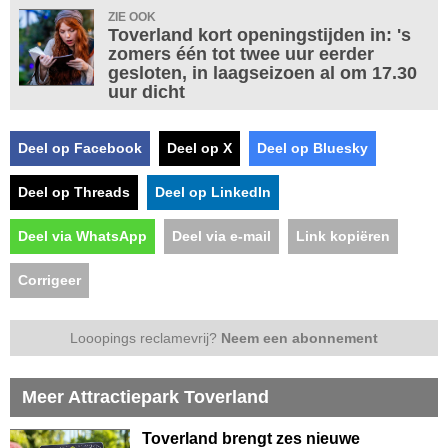
ZIE OOK
Toverland kort openingstijden in: 's
zomers één tot twee uur eerder
gesloten, in laagseizoen al om 17.30
uur dicht
Deel op Facebook
Deel op X
Deel op Bluesky
Deel op Threads
Deel op LinkedIn
Deel via WhatsApp
Deel via e-mail
Link kopiëren
Corrigeer
Looopings reclamevrij?
Neem een abonnement
Meer Attractiepark Toverland
Toverland brengt zes nieuwe