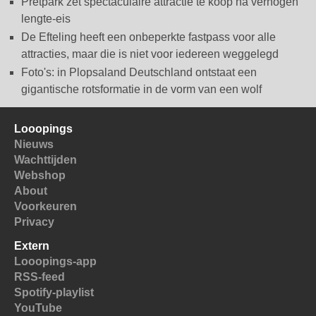
Pretpark zet spectaculaire attractie te koop na verhogen
lengte-eis
De Efteling heeft een onbeperkte fastpass voor alle
attracties, maar die is niet voor iedereen weggelegd
Foto's: in Plopsaland Deutschland ontstaat een
gigantische rotsformatie in de vorm van een wolf
Looopings
Nieuws
Wachttijden
Webshop
About
Voorkeuren
Privacy
Extern
Looopings-app
RSS-feed
Spotify-playlist
YouTube