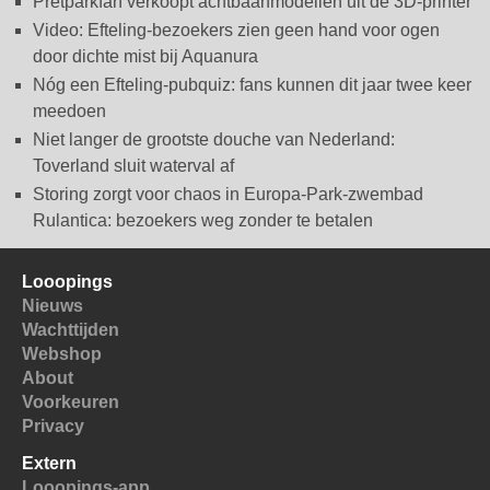
Pretparkfan verkoopt achtbaanmodellen uit de 3D-printer
Video: Efteling-bezoekers zien geen hand voor ogen
door dichte mist bij Aquanura
Nóg een Efteling-pubquiz: fans kunnen dit jaar twee keer
meedoen
Niet langer de grootste douche van Nederland:
Toverland sluit waterval af
Storing zorgt voor chaos in Europa-Park-zwembad
Rulantica: bezoekers weg zonder te betalen
Looopings
Nieuws
Wachttijden
Webshop
About
Voorkeuren
Privacy
Extern
Looopings-app