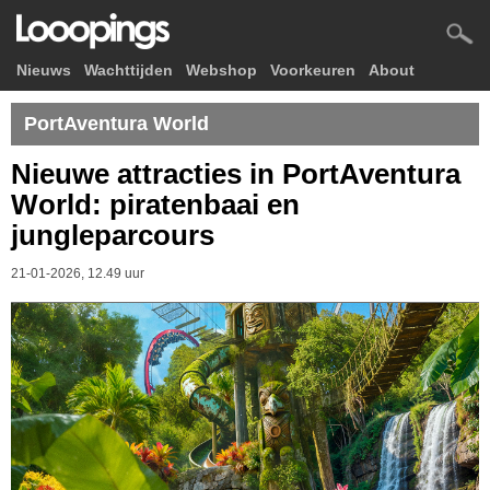
Nieuws
Wachttijden
Webshop
Voorkeuren
About
PortAventura World
Nieuwe attracties in PortAventura
World: piratenbaai en
jungleparcours
21-01-2026, 12.49 uur