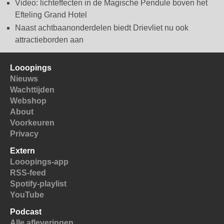
Video: lichteffecten in de Magische Pendule boven het
Efteling Grand Hotel
Naast achtbaanonderdelen biedt Drievliet nu ook
attractieborden aan
Looopings
Nieuws
Wachttijden
Webshop
About
Voorkeuren
Privacy
Extern
Looopings-app
RSS-feed
Spotify-playlist
YouTube
Podcast
Alle afleveringen