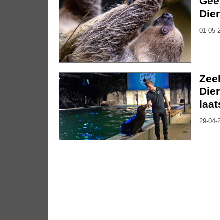
Gee
Dier
01-05-2
Zee
Die
laat
29-04-2