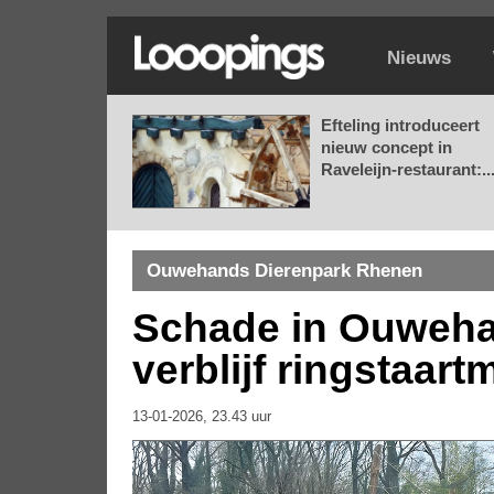
Nieuws
Efteling introduceert
nieuw concept in
Raveleijn-restaurant:..
Ouwehands Dierenpark Rhenen
Schade in Ouweha
verblijf ringstaart
13-01-2026, 23.43 uur