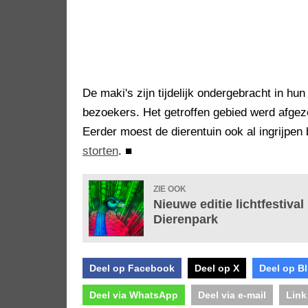
De maki's zijn tijdelijk ondergebracht in hun
bezoekers. Het getroffen gebied werd afgezet
Eerder moest de dierentuin ook al ingrijpen
storten
.
■
ZIE OOK
Nieuwe editie lichtfestiva
Dierenpark
Deel op Facebook
Deel op X
Deel op B
Deel via WhatsApp
Deel via e-mail
Link