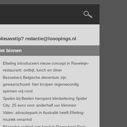
Nieuwstip? redactie@looopings.nl
et binnen
Efteling introduceert nieuw concept in Raveleijn-
restaurant: ontbijt, lunch en diner
Bezoekers Belgische dierentuin zijn
gewaarschuwd: hier kruipen tegenwoordig
spinnen vrij rond
Spelen bij Beelen heropent klimbeleving Spider
City: 25 euro voor anderhalf uur klimmen
Video: attractiepark in Australië heeft Efteling-
muziek omarmd
Bijzonder archief van fanclub Disneyland Paris