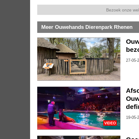
Bezoek onze we
Meer Ouwehands Dierenpark Rhenen
Ouw
bez
27-05-2
Afs
Ouw
defi
19-05-2
VIDEO