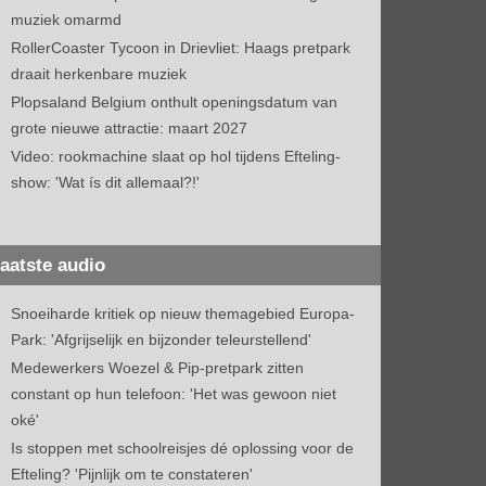
muziek omarmd
RollerCoaster Tycoon in Drievliet: Haags pretpark
draait herkenbare muziek
Plopsaland Belgium onthult openingsdatum van
grote nieuwe attractie: maart 2027
Video: rookmachine slaat op hol tijdens Efteling-
show: 'Wat ís dit allemaal?!'
aatste audio
Snoeiharde kritiek op nieuw themagebied Europa-
Park: 'Afgrijselijk en bijzonder teleurstellend'
Medewerkers Woezel & Pip-pretpark zitten
constant op hun telefoon: 'Het was gewoon niet
oké'
Is stoppen met schoolreisjes dé oplossing voor de
Efteling? 'Pijnlijk om te constateren'