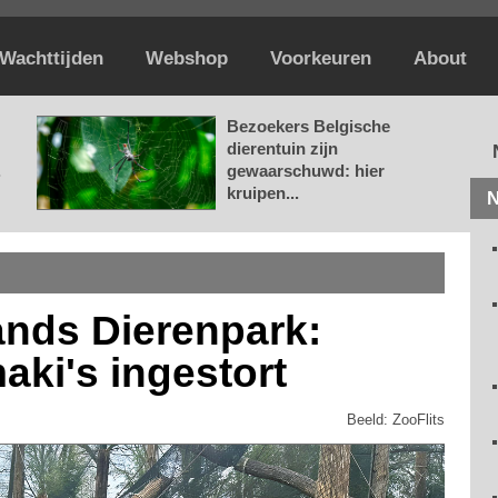
Wachttijden
Webshop
Voorkeuren
About
Bezoekers Belgische
dierentuin zijn
.
gewaarschuwd: hier
kruipen...
N
nds Dierenpark:
maki's ingestort
Beeld: ZooFlits