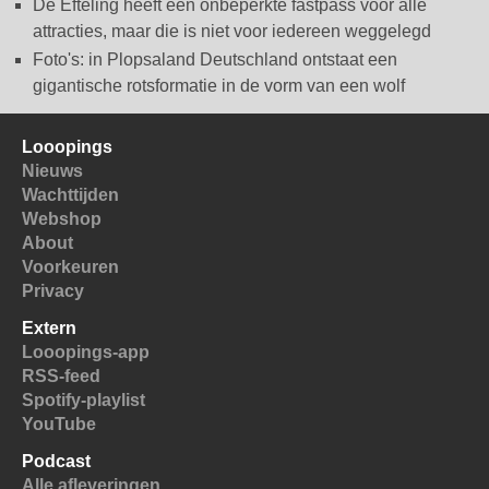
De Efteling heeft een onbeperkte fastpass voor alle
attracties, maar die is niet voor iedereen weggelegd
Foto's: in Plopsaland Deutschland ontstaat een
gigantische rotsformatie in de vorm van een wolf
Looopings
Nieuws
Wachttijden
Webshop
About
Voorkeuren
Privacy
Extern
Looopings-app
RSS-feed
Spotify-playlist
YouTube
Podcast
Alle afleveringen