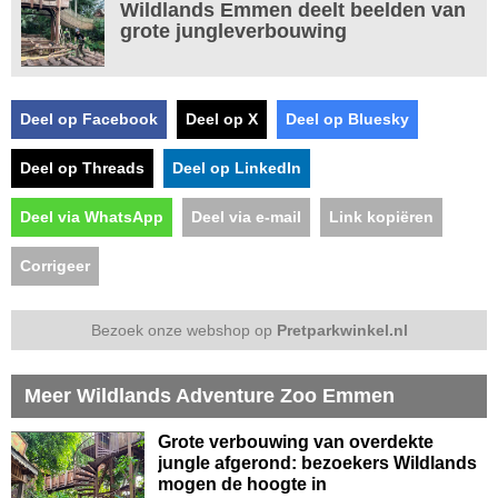
Wildlands Emmen deelt beelden van
grote jungleverbouwing
Deel op Facebook
Deel op X
Deel op Bluesky
Deel op Threads
Deel op LinkedIn
Deel via WhatsApp
Deel via e-mail
Link kopiëren
Corrigeer
Bezoek onze webshop op
Pretparkwinkel.nl
Meer Wildlands Adventure Zoo Emmen
Grote verbouwing van overdekte
jungle afgerond: bezoekers Wildlands
mogen de hoogte in