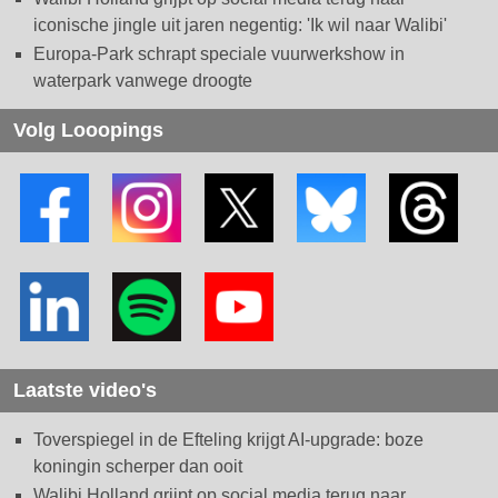
iconische jingle uit jaren negentig: 'Ik wil naar Walibi'
Europa-Park schrapt speciale vuurwerkshow in
waterpark vanwege droogte
Volg Looopings
Laatste video's
Toverspiegel in de Efteling krijgt AI-upgrade: boze
koningin scherper dan ooit
Walibi Holland grijpt op social media terug naar