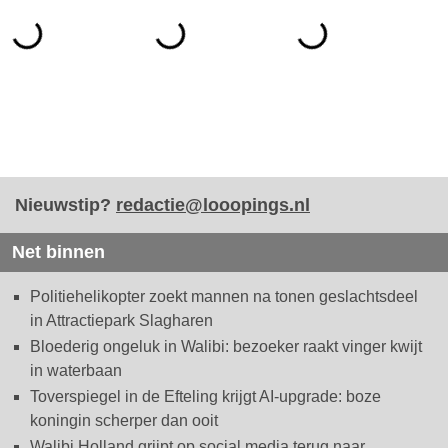
Nieuwstip?
redactie@looopings.nl
Net binnen
Politiehelikopter zoekt mannen na tonen geslachtsdeel
in Attractiepark Slagharen
Bloederig ongeluk in Walibi: bezoeker raakt vinger kwijt
in waterbaan
Toverspiegel in de Efteling krijgt AI-upgrade: boze
koningin scherper dan ooit
Walibi Holland grijpt op social media terug naar