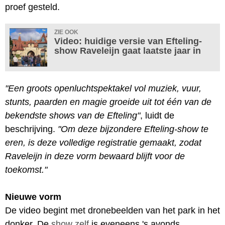
proef gesteld.
ZIE OOK
Video: huidige versie van Efteling-
show Raveleijn gaat laatste jaar in
"Een groots openluchtspektakel vol muziek, vuur,
stunts, paarden en magie groeide uit tot één van de
bekendste shows van de Efteling"
, luidt de
beschrijving.
"Om deze bijzondere Efteling-show te
eren, is deze volledige registratie gemaakt, zodat
Raveleijn in deze vorm bewaard blijft voor de
toekomst."
Nieuwe vorm
De video begint met dronebeelden van het park in het
donker. De
show zelf
is eveneens 's avonds