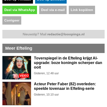
Deel via WhatsApp
Deel via e-mail
Link kopiëren
Corrigeer
Nieuwstip? Mail
redactie@looopings.nl
Meer Efteling
Toverspiegel in de Efteling krijgt AI-
upgrade: boze koningin scherper dan
ooit
Gisteren, 12.48 uur
VIDEO
Acteur Peter Faber (82) overleden:
speelde tovenaar in Efteling-serie
Gisteren, 10.10 uur