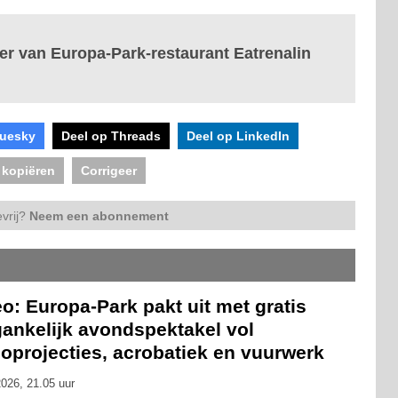
er van Europa-Park-restaurant Eatrenalin
luesky
Deel op Threads
Deel op LinkedIn
 kopiëren
Corrigeer
vrij?
Neem een abonnement
o: Europa-Park pakt uit met gratis
gankelijk avondspektakel vol
oprojecties, acrobatiek en vuurwerk
026, 21.05 uur