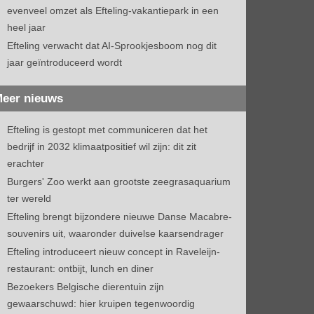
evenveel omzet als Efteling-vakantiepark in een
heel jaar
Efteling verwacht dat AI-Sprookjesboom nog dit
jaar geïntroduceerd wordt
eer nieuws
Efteling is gestopt met communiceren dat het
bedrijf in 2032 klimaatpositief wil zijn: dit zit
erachter
Burgers' Zoo werkt aan grootste zeegrasaquarium
ter wereld
Efteling brengt bijzondere nieuwe Danse Macabre-
souvenirs uit, waaronder duivelse kaarsendrager
Efteling introduceert nieuw concept in Raveleijn-
restaurant: ontbijt, lunch en diner
Bezoekers Belgische dierentuin zijn
gewaarschuwd: hier kruipen tegenwoordig