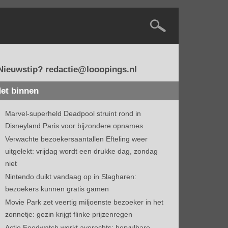
Nieuwstip? redactie@looopings.nl
et binnen
Marvel-superheld Deadpool struint rond in
Disneyland Paris voor bijzondere opnames
Verwachte bezoekersaantallen Efteling weer
uitgelekt: vrijdag wordt een drukke dag, zondag
niet
Nintendo duikt vandaag op in Slagharen:
bezoekers kunnen gratis gamen
Movie Park zet veertig miljoenste bezoeker in het
zonnetje: gezin krijgt flinke prijzenregen
Actie Foodwatch werkt averechts: hervulbare