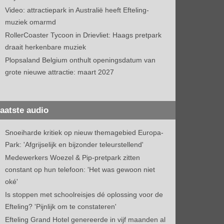
Video: attractiepark in Australië heeft Efteling-
muziek omarmd
RollerCoaster Tycoon in Drievliet: Haags pretpark
draait herkenbare muziek
Plopsaland Belgium onthult openingsdatum van
grote nieuwe attractie: maart 2027
aatste audio
Snoeiharde kritiek op nieuw themagebied Europa-
Park: 'Afgrijselijk en bijzonder teleurstellend'
Medewerkers Woezel & Pip-pretpark zitten
constant op hun telefoon: 'Het was gewoon niet
oké'
Is stoppen met schoolreisjes dé oplossing voor de
Efteling? 'Pijnlijk om te constateren'
Efteling Grand Hotel genereerde in vijf maanden al