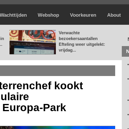
Wachttijden
Webshop
Voorkeuren
About
Verwachte
in
bezoekersaantallen
..
Efteling weer uitgelekt:
vrijdag...
N
terrenchef kookt
culaire
e Europa-Park