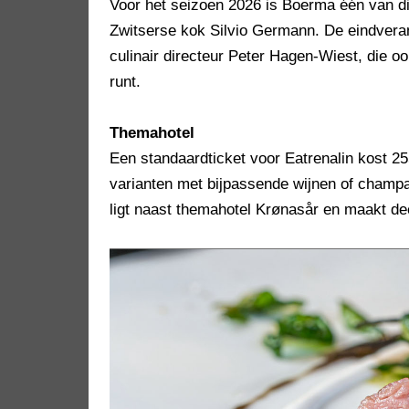
Voor het seizoen 2026 is Boerma één van d
Zwitserse kok Silvio Germann. De eindveran
culinair directeur Peter Hagen-Wiest, die o
runt.
Themahotel
Een standaardticket voor Eatrenalin kost 25
varianten met bijpassende wijnen of champag
ligt naast themahotel Krønasår en maakt dee