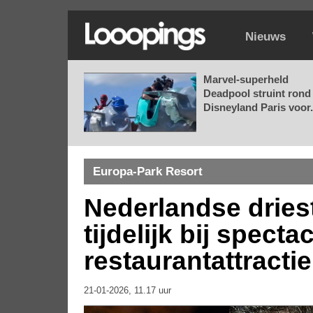
Nieuws
Marvel-superheld
Deadpool struint rond 
Disneyland Paris voor.
Europa-Park Resort
Nederlandse dries
tijdelijk bij specta
restaurantattracti
21-01-2026, 11.17 uur