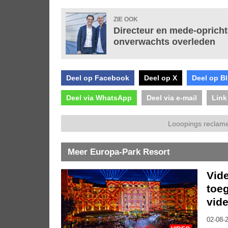
ZIE OOK
Directeur en mede-opricht
onverwachts overleden
Deel op Facebook
Deel op X
Deel op B
Deel via WhatsApp
Deel via e-mail
Link
Looopings reclame
Meer Europa-Park Resort
Vide
toe
vide
02-08-2