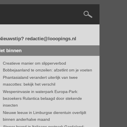
Nieuwstip? redactie@looopings.nl
et binnen
Creatieve manier om slipperverbod
Bobbejaanland te omzeilen: afzetlint om je voeten
Phantasialand verandert uiterlijk van twee
mascottes: bekijk het verschil
Wespeninvasie in waterpark Europa-Park:
bezoekers Rulantica belaagd door stekende
insecten
Nieuwe leeuw in Limburgse dierentuin overlijdt
binnen anderhalve maand
Alweer brand in Italiaans pretpark Gardaland: