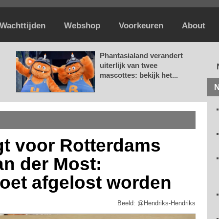
Wachttijden
Webshop
Voorkeuren
About
Phantasialand verandert
uiterlijk van twee
mascottes: bekijk het...
N
igt voor Rotterdams
an der Most:
oet afgelost worden
Beeld: @Hendriks-Hendriks