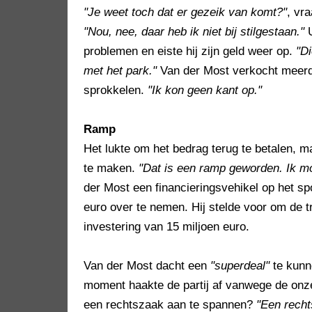
"Je weet toch dat er gezeik van komt?"
, vr
"Nou, nee, daar heb ik niet bij stilgestaan."
U
problemen en eiste hij zijn geld weer op.
"Di
met het park."
Van der Most verkocht meerde
sprokkelen.
"Ik kon geen kant op."
Ramp
Het lukte om het bedrag terug te betalen, 
te maken.
"Dat is een ramp geworden. Ik m
der Most een financieringsvehikel op het sp
euro over te nemen. Hij stelde voor om de tr
investering van 15 miljoen euro.
Van der Most dacht een
"superdeal"
te kunn
moment haakte de partij af vanwege de onze
een rechtszaak aan te spannen?
"Een recht