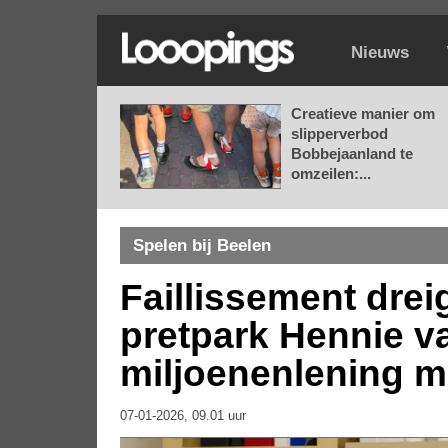
Nieuws
Creatieve manier om
slipperverbod
Bobbejaanland te
omzeilen:...
Spelen bij Beelen
Faillissement dre
pretpark Hennie v
miljoenenlening m
07-01-2026, 09.01 uur