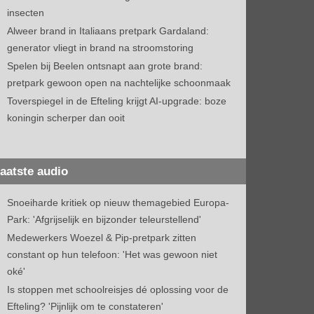
insecten
Alweer brand in Italiaans pretpark Gardaland:
generator vliegt in brand na stroomstoring
Spelen bij Beelen ontsnapt aan grote brand:
pretpark gewoon open na nachtelijke schoonmaak
Toverspiegel in de Efteling krijgt AI-upgrade: boze
koningin scherper dan ooit
aatste audio
Snoeiharde kritiek op nieuw themagebied Europa-
Park: 'Afgrijselijk en bijzonder teleurstellend'
Medewerkers Woezel & Pip-pretpark zitten
constant op hun telefoon: 'Het was gewoon niet
oké'
Is stoppen met schoolreisjes dé oplossing voor de
Efteling? 'Pijnlijk om te constateren'