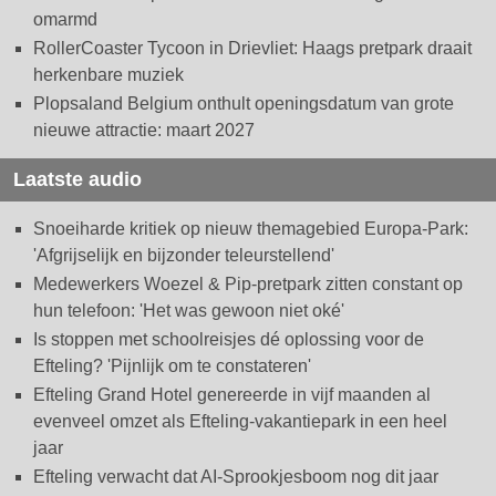
omarmd
RollerCoaster Tycoon in Drievliet: Haags pretpark draait
herkenbare muziek
Plopsaland Belgium onthult openingsdatum van grote
nieuwe attractie: maart 2027
Laatste audio
Snoeiharde kritiek op nieuw themagebied Europa-Park:
'Afgrijselijk en bijzonder teleurstellend'
Medewerkers Woezel & Pip-pretpark zitten constant op
hun telefoon: 'Het was gewoon niet oké'
Is stoppen met schoolreisjes dé oplossing voor de
Efteling? 'Pijnlijk om te constateren'
Efteling Grand Hotel genereerde in vijf maanden al
evenveel omzet als Efteling-vakantiepark in een heel
jaar
Efteling verwacht dat AI-Sprookjesboom nog dit jaar