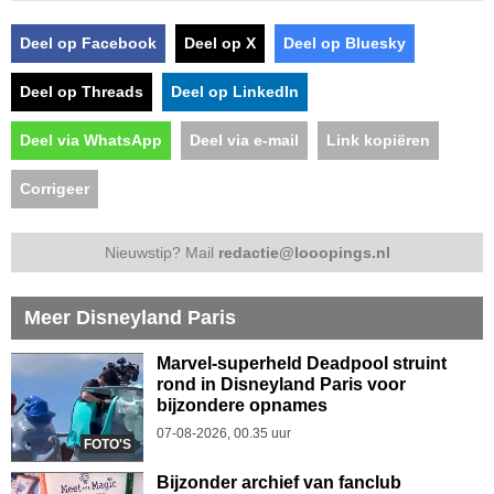
Deel op Facebook
Deel op X
Deel op Bluesky
Deel op Threads
Deel op LinkedIn
Deel via WhatsApp
Deel via e-mail
Link kopiëren
Corrigeer
Nieuwstip? Mail
redactie@looopings.nl
Meer Disneyland Paris
Marvel-superheld Deadpool struint
rond in Disneyland Paris voor
bijzondere opnames
07-08-2026, 00.35 uur
FOTO'S
Bijzonder archief van fanclub