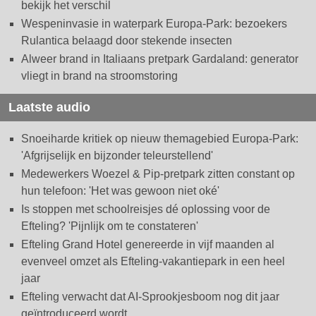
bekijk het verschil
Wespeninvasie in waterpark Europa-Park: bezoekers
Rulantica belaagd door stekende insecten
Alweer brand in Italiaans pretpark Gardaland: generator
vliegt in brand na stroomstoring
Laatste audio
Snoeiharde kritiek op nieuw themagebied Europa-Park:
'Afgrijselijk en bijzonder teleurstellend'
Medewerkers Woezel & Pip-pretpark zitten constant op
hun telefoon: 'Het was gewoon niet oké'
Is stoppen met schoolreisjes dé oplossing voor de
Efteling? 'Pijnlijk om te constateren'
Efteling Grand Hotel genereerde in vijf maanden al
evenveel omzet als Efteling-vakantiepark in een heel
jaar
Efteling verwacht dat AI-Sprookjesboom nog dit jaar
geïntroduceerd wordt