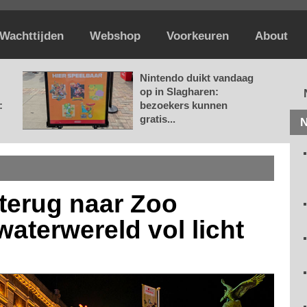
Wachttijden
Webshop
Voorkeuren
About
Nintendo duikt vandaag
op in Slagharen:
:
bezoekers kunnen
gratis...
N
t terug naar Zoo
aterwereld vol licht