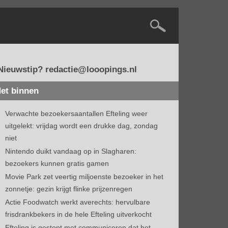
Nieuwstip? redactie@looopings.nl
et binnen
Verwachte bezoekersaantallen Efteling weer
uitgelekt: vrijdag wordt een drukke dag, zondag
niet
Nintendo duikt vandaag op in Slagharen:
bezoekers kunnen gratis gamen
Movie Park zet veertig miljoenste bezoeker in het
zonnetje: gezin krijgt flinke prijzenregen
Actie Foodwatch werkt averechts: hervulbare
frisdrankbekers in de hele Efteling uitverkocht
Efteling is gestopt met communiceren dat het