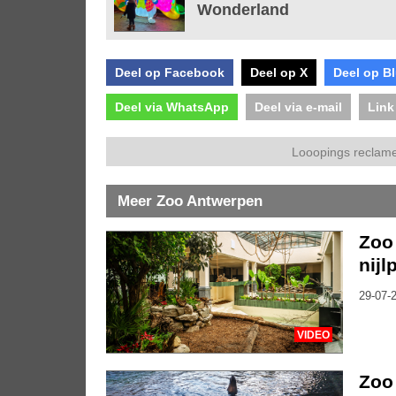
Wonderland
Deel op Facebook
Deel op X
Deel op B
Deel via WhatsApp
Deel via e-mail
Link
Looopings reclame
Meer Zoo Antwerpen
Zoo
nij
29-07-2
VIDEO
Zoo