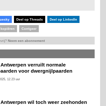
luesky
Deel op Threads
Deel op LinkedIn
 kopiëren
Corrigeer
vrij?
Neem een abonnement
 Antwerpen verruilt normale
lpaarden voor dwergnijlpaarden
025, 12.23 uur
 Antwerpen wil toch weer zeehonden