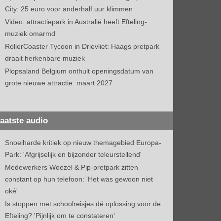
City: 25 euro voor anderhalf uur klimmen
Video: attractiepark in Australië heeft Efteling-
muziek omarmd
RollerCoaster Tycoon in Drievliet: Haags pretpark
draait herkenbare muziek
Plopsaland Belgium onthult openingsdatum van
grote nieuwe attractie: maart 2027
aatste audio
Snoeiharde kritiek op nieuw themagebied Europa-
Park: 'Afgrijselijk en bijzonder teleurstellend'
Medewerkers Woezel & Pip-pretpark zitten
constant op hun telefoon: 'Het was gewoon niet
oké'
Is stoppen met schoolreisjes dé oplossing voor de
Efteling? 'Pijnlijk om te constateren'