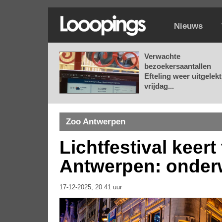
Nieuws
Verwachte
bezoekersaantallen
Efteling weer uitgelekt
vrijdag...
Zoo Antwerpen
Lichtfestival keer
Antwerpen: onderw
17-12-2025, 20.41 uur