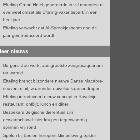
Efteling Grand Hotel genereerde in vijf maanden al
evenveel omzet als Efteling-vakantiepark in een
heel jaar
Efteling verwacht dat AI-Sprookjesboom nog dit
jaar geïntroduceerd wordt
eer nieuws
Burgers' Zoo werkt aan grootste zeegrasaquarium
ter wereld
Efteling brengt bijzondere nieuwe Danse Macabre-
souvenirs uit, waaronder duivelse kaarsendrager
Efteling introduceert nieuw concept in Raveleijn-
restaurant: ontbijt, lunch en diner
Bezoekers Belgische dierentuin zijn
gewaarschuwd: hier kruipen tegenwoordig
spinnen vrij rond
Spelen bij Beelen heropent klimbeleving Spider