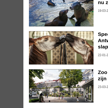
nu 
19-03-2
Spe
Antw
slap
22-01-2
Zoo
zij
23-03-2