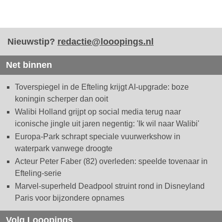
Nieuwstip?
redactie@looopings.nl
Net binnen
Toverspiegel in de Efteling krijgt AI-upgrade: boze
koningin scherper dan ooit
Walibi Holland grijpt op social media terug naar
iconische jingle uit jaren negentig: 'Ik wil naar Walibi'
Europa-Park schrapt speciale vuurwerkshow in
waterpark vanwege droogte
Acteur Peter Faber (82) overleden: speelde tovenaar in
Efteling-serie
Marvel-superheld Deadpool struint rond in Disneyland
Paris voor bijzondere opnames
Volg Looopings