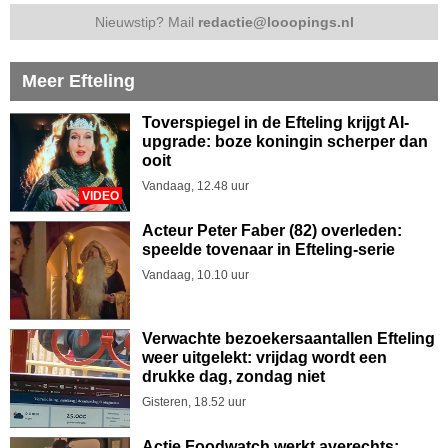
Nieuwstip? Mail
redactie@looopings.nl
Meer Efteling
Toverspiegel in de Efteling krijgt AI-
upgrade: boze koningin scherper dan
ooit
Vandaag, 12.48 uur
VIDEO
Acteur Peter Faber (82) overleden:
speelde tovenaar in Efteling-serie
Vandaag, 10.10 uur
Verwachte bezoekersaantallen Efteling
weer uitgelekt: vrijdag wordt een
drukke dag, zondag niet
Gisteren, 18.52 uur
Actie Foodwatch werkt averechts: