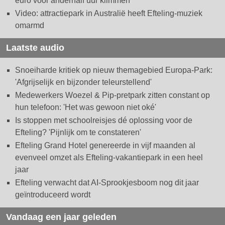
euro voor anderhalf uur klimmen
Video: attractiepark in Australië heeft Efteling-muziek
omarmd
Laatste audio
Snoeiharde kritiek op nieuw themagebied Europa-Park:
'Afgrijselijk en bijzonder teleurstellend'
Medewerkers Woezel & Pip-pretpark zitten constant op
hun telefoon: 'Het was gewoon niet oké'
Is stoppen met schoolreisjes dé oplossing voor de
Efteling? 'Pijnlijk om te constateren'
Efteling Grand Hotel genereerde in vijf maanden al
evenveel omzet als Efteling-vakantiepark in een heel
jaar
Efteling verwacht dat AI-Sprookjesboom nog dit jaar
geïntroduceerd wordt
Vandaag een jaar geleden