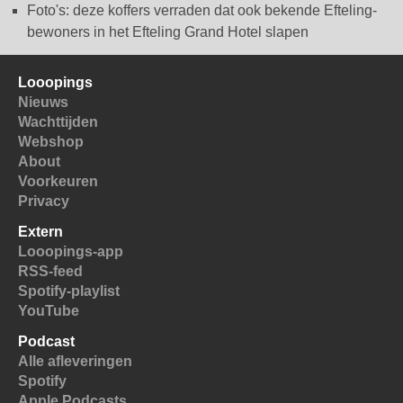
Foto's: deze koffers verraden dat ook bekende Efteling-
bewoners in het Efteling Grand Hotel slapen
Looopings
Nieuws
Wachttijden
Webshop
About
Voorkeuren
Privacy
Extern
Looopings-app
RSS-feed
Spotify-playlist
YouTube
Podcast
Alle afleveringen
Spotify
Apple Podcasts