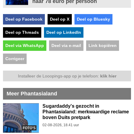
naar 78 euro per persoon
Deel op Facebook
Deel op X
Deel op Bluesky
Deel op Threads
Deel op LinkedIn
Deel via WhatsApp
Deel via e-mail
Link kopiëren
Corrigeer
Installeer de Looopings-app op je telefoon:
klik hier
Meer Phantasialand
Sugardaddy's gezocht in
Phantasialand: merkwaardige reclame
boven Duits pretpark
02-08-2026, 18.41 uur
FOTO'S