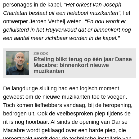
personages in de kapel.
"Het orkest van Joseph
Charlatan bestaat uit een heleboel muzikanten"
, liet
ontwerper Jeroen Verheij weten.
"En nou wordt er
gefluisterd in het Huyverwoud dat er binnenkort nog
een aantal meer zichtbaar worden in de kapel."
ZIE OOK
Efteling blikt terug op één jaar Danse
Macabre: binnenkort nieuwe
muzikanten
De langdurige sluiting had een logisch moment
geweest om de nieuwe muzikanten toe te voegen.
Toch komen liefhebbers vandaag, bij de heropening,
bedrogen uit. Ook de veelbesproken piep tijdens de
rit is nog hoorbaar. Al sinds de opening van Danse
Macabre wordt geklaagd over een harde piep, die
veroorzaakt wordt door de technische installatie van