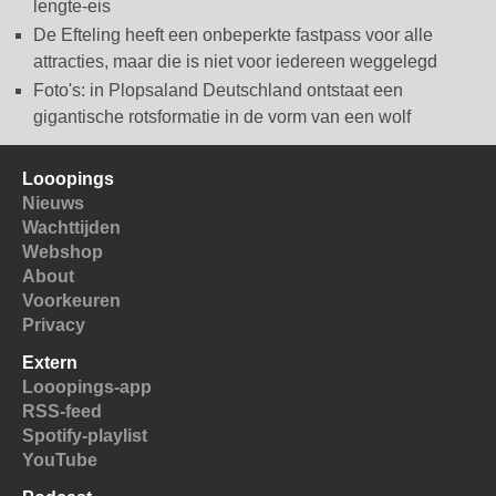
lengte-eis
De Efteling heeft een onbeperkte fastpass voor alle
attracties, maar die is niet voor iedereen weggelegd
Foto's: in Plopsaland Deutschland ontstaat een
gigantische rotsformatie in de vorm van een wolf
Looopings
Nieuws
Wachttijden
Webshop
About
Voorkeuren
Privacy
Extern
Looopings-app
RSS-feed
Spotify-playlist
YouTube