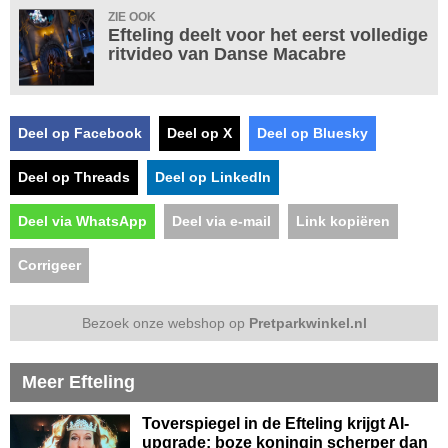
ZIE OOK
Efteling deelt voor het eerst volledige
ritvideo van Danse Macabre
Deel op Facebook
Deel op X
Deel op Bluesky
Deel op Threads
Deel op LinkedIn
Deel via WhatsApp
Deel via e-mail
Link kopiëren
Corrigeer
Bezoek onze webshop op
Pretparkwinkel.nl
Meer Efteling
Toverspiegel in de Efteling krijgt AI-
upgrade: boze koningin scherper dan