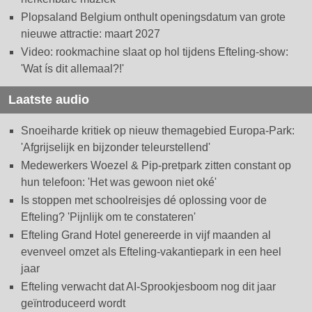
Plopsaland Belgium onthult openingsdatum van grote
nieuwe attractie: maart 2027
Video: rookmachine slaat op hol tijdens Efteling-show:
'Wat ís dit allemaal?!'
Laatste audio
Snoeiharde kritiek op nieuw themagebied Europa-Park:
'Afgrijselijk en bijzonder teleurstellend'
Medewerkers Woezel & Pip-pretpark zitten constant op
hun telefoon: 'Het was gewoon niet oké'
Is stoppen met schoolreisjes dé oplossing voor de
Efteling? 'Pijnlijk om te constateren'
Efteling Grand Hotel genereerde in vijf maanden al
evenveel omzet als Efteling-vakantiepark in een heel
jaar
Efteling verwacht dat AI-Sprookjesboom nog dit jaar
geïntroduceerd wordt