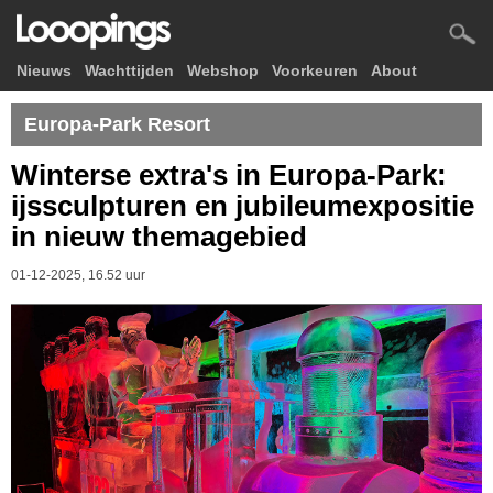
Nieuws
Wachttijden
Webshop
Voorkeuren
About
Europa-Park Resort
Winterse extra's in Europa-Park:
ijssculpturen en jubileumexpositie
in nieuw themagebied
01-12-2025, 16.52 uur