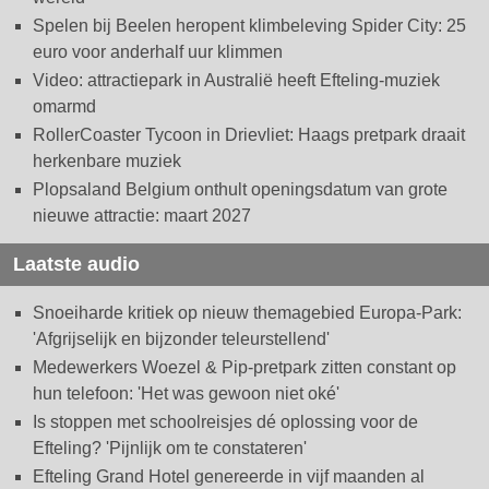
Spelen bij Beelen heropent klimbeleving Spider City: 25
euro voor anderhalf uur klimmen
Video: attractiepark in Australië heeft Efteling-muziek
omarmd
RollerCoaster Tycoon in Drievliet: Haags pretpark draait
herkenbare muziek
Plopsaland Belgium onthult openingsdatum van grote
nieuwe attractie: maart 2027
Laatste audio
Snoeiharde kritiek op nieuw themagebied Europa-Park:
'Afgrijselijk en bijzonder teleurstellend'
Medewerkers Woezel & Pip-pretpark zitten constant op
hun telefoon: 'Het was gewoon niet oké'
Is stoppen met schoolreisjes dé oplossing voor de
Efteling? 'Pijnlijk om te constateren'
Efteling Grand Hotel genereerde in vijf maanden al