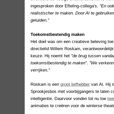
ingesproken door Efteling-collega's.
"En ook
realistischer te maken. Door AI te gebruik
geluiden."
Toekomstbestendig maken
Het doel was om een creatieve beleving toe
directielid Willem Roskam, verantwoordelijk
keuze. Hij noemt het
"de brug tussen vand
toekomstbestendig te maken"
.
"We verkenne
verrijken."
Roskam is een
groot liefhebber
van AI. Hij 
Sprookjesbos met voorbijgangers te laten 
intelligentie. Daarvoor vonden tot nu toe
twe
animaties te creëren voor de winterse thea