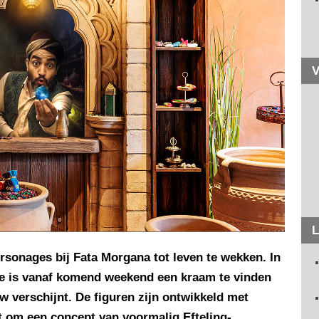
V
L
ersonages bij Fata Morgana tot leven te wekken. In
tie is vanaf komend weekend een kraam te vinden
 verschijnt. De figuren zijn ontwikkeld met
aat om een concept van voormalig Efteling-