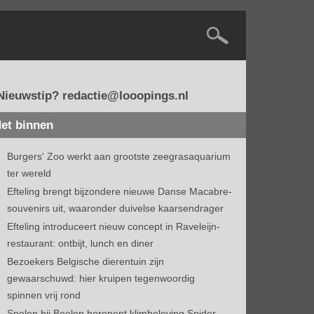
Nieuwstip? redactie@looopings.nl
et binnen
Burgers' Zoo werkt aan grootste zeegrasaquarium
ter wereld
Efteling brengt bijzondere nieuwe Danse Macabre-
souvenirs uit, waaronder duivelse kaarsendrager
Efteling introduceert nieuw concept in Raveleijn-
restaurant: ontbijt, lunch en diner
Bezoekers Belgische dierentuin zijn
gewaarschuwd: hier kruipen tegenwoordig
spinnen vrij rond
Spelen bij Beelen heropent klimbeleving Spider