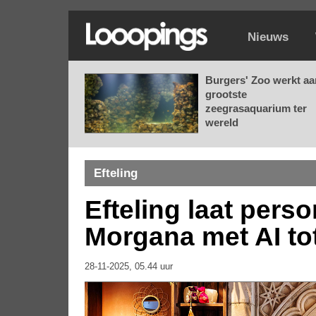
Nieuws
Burgers' Zoo werkt aa
grootste
zeegrasaquarium ter
wereld
Efteling
Efteling laat pers
Morgana met AI to
28-11-2025, 05.44 uur