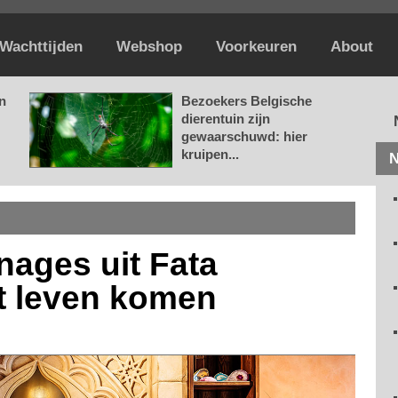
Wachttijden
Webshop
Voorkeuren
About
n
Bezoekers Belgische
dierentuin zijn
gewaarschuwd: hier
kruipen...
N
onages uit Fata
t leven komen