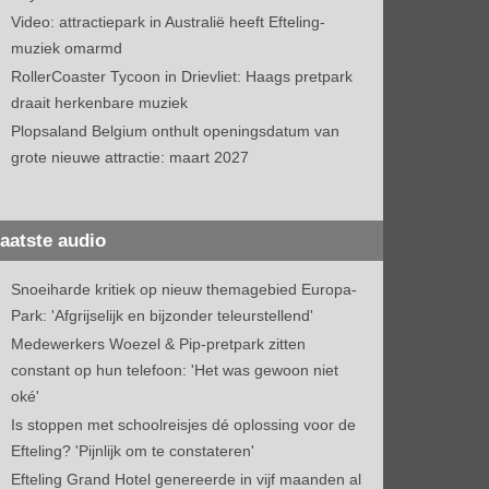
Video: attractiepark in Australië heeft Efteling-
muziek omarmd
RollerCoaster Tycoon in Drievliet: Haags pretpark
draait herkenbare muziek
Plopsaland Belgium onthult openingsdatum van
grote nieuwe attractie: maart 2027
aatste audio
Snoeiharde kritiek op nieuw themagebied Europa-
Park: 'Afgrijselijk en bijzonder teleurstellend'
Medewerkers Woezel & Pip-pretpark zitten
constant op hun telefoon: 'Het was gewoon niet
oké'
Is stoppen met schoolreisjes dé oplossing voor de
Efteling? 'Pijnlijk om te constateren'
Efteling Grand Hotel genereerde in vijf maanden al