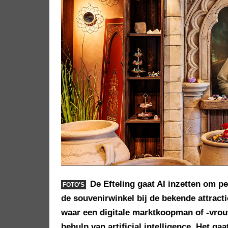
De Efteling gaat AI inzetten om p
FOTO'S
de souvenirwinkel bij de bekende attrac
waar een digitale marktkoopman of -vrouw
behulp van artificial intelligence. Het g