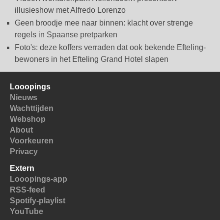
illusieshow met Alfredo Lorenzo
Geen broodje mee naar binnen: klacht over strenge
regels in Spaanse pretparken
Foto's: deze koffers verraden dat ook bekende Efteling-
bewoners in het Efteling Grand Hotel slapen
Looopings
Nieuws
Wachttijden
Webshop
About
Voorkeuren
Privacy
Extern
Looopings-app
RSS-feed
Spotify-playlist
YouTube