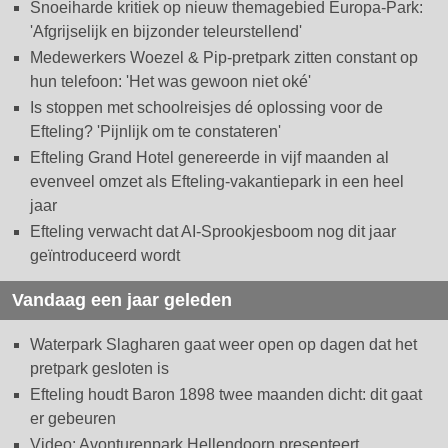
Snoeiharde kritiek op nieuw themagebied Europa-Park:
'Afgrijselijk en bijzonder teleurstellend'
Medewerkers Woezel & Pip-pretpark zitten constant op
hun telefoon: 'Het was gewoon niet oké'
Is stoppen met schoolreisjes dé oplossing voor de
Efteling? 'Pijnlijk om te constateren'
Efteling Grand Hotel genereerde in vijf maanden al
evenveel omzet als Efteling-vakantiepark in een heel
jaar
Efteling verwacht dat AI-Sprookjesboom nog dit jaar
geïntroduceerd wordt
Vandaag een jaar geleden
Waterpark Slagharen gaat weer open op dagen dat het
pretpark gesloten is
Efteling houdt Baron 1898 twee maanden dicht: dit gaat
er gebeuren
Video: Avonturenpark Hellendoorn presenteert