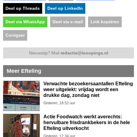
Deel op Threads
Deel op LinkedIn
Deel via WhatsApp
Deel via e-mail
Link kopiëren
Corrigeer
Nieuwstip? Mail
redactie@looopings.nl
Meer Efteling
Verwachte bezoekersaantallen Efteling
weer uitgelekt: vrijdag wordt een
drukke dag, zondag niet
Gisteren, 18.52 uur
Actie Foodwatch werkt averechts:
hervulbare frisdrankbekers in de hele
Efteling uitverkocht
Gisteren, 12.34 uur