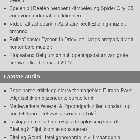
wereld
Spelen bij Beelen heropent klimbeleving Spider City: 25
euro voor anderhalf uur klimmen
Video: attractiepark in Australië heeft Efteling-muziek
omarmd
RollerCoaster Tycoon in Drievliet: Haags pretpark draait
herkenbare muziek
Plopsaland Belgium onthult openingsdatum van grote
nieuwe attractie: maart 2027
Laatste audio
Snoeiharde kritiek op nieuw themagebied Europa-Park:
'Afgrijselijk en bijzonder teleurstellend'
Medewerkers Woezel & Pip-pretpark zitten constant op
hun telefoon: 'Het was gewoon niet oké'
Is stoppen met schoolreisjes dé oplossing voor de
Efteling? 'Pijnlijk om te constateren'
Efteling Grand Hotel genereerde in vijf maanden al