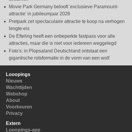
Movie Park Germany belooft 'exclusieve Paramount-
attractie' in jubileumjaar 2026
Pretpark zet spectaculaire attractie te koop na verhogen
lengte-eis
De Efteling heeft een onbeperkte fastpass voor alle
attracties, maar die is niet voor iedereen weggelegd
Foto's: in Plopsaland Deutschland ontstaat een
gigantische rotsformatie in de vorm van een wolf
Looopings
Nieuws
Wachttijden
Webshop
About
Voorkeuren
Privacy
Extern
Looopings-app