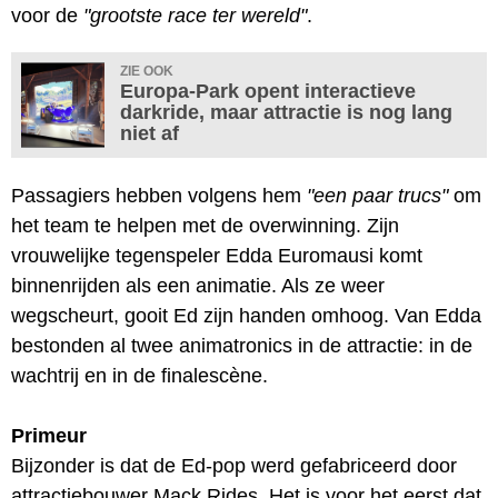
voor de
"grootste race ter wereld"
.
ZIE OOK
Europa-Park opent interactieve
darkride, maar attractie is nog lang
niet af
Passagiers hebben volgens hem
"een paar trucs"
om
het team te helpen met de overwinning. Zijn
vrouwelijke tegenspeler Edda Euromausi komt
binnenrijden als een animatie. Als ze weer
wegscheurt, gooit Ed zijn handen omhoog. Van Edda
bestonden al twee animatronics in de attractie: in de
wachtrij en in de finalescène.
Primeur
Bijzonder is dat de Ed-pop werd gefabriceerd door
attractiebouwer Mack Rides. Het is voor het eerst dat