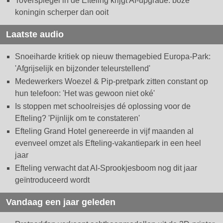
Toverspiegel in de Efteling krijgt AI-upgrade: boze
koningin scherper dan ooit
Laatste audio
Snoeiharde kritiek op nieuw themagebied Europa-Park:
'Afgrijselijk en bijzonder teleurstellend'
Medewerkers Woezel & Pip-pretpark zitten constant op
hun telefoon: 'Het was gewoon niet oké'
Is stoppen met schoolreisjes dé oplossing voor de
Efteling? 'Pijnlijk om te constateren'
Efteling Grand Hotel genereerde in vijf maanden al
evenveel omzet als Efteling-vakantiepark in een heel
jaar
Efteling verwacht dat AI-Sprookjesboom nog dit jaar
geïntroduceerd wordt
Vandaag een jaar geleden