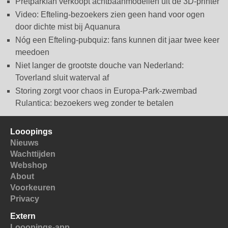
Pretparkfan verkoopt achtbaanmodellen uit de 3D-printer
Video: Efteling-bezoekers zien geen hand voor ogen
door dichte mist bij Aquanura
Nóg een Efteling-pubquiz: fans kunnen dit jaar twee keer
meedoen
Niet langer de grootste douche van Nederland:
Toverland sluit waterval af
Storing zorgt voor chaos in Europa-Park-zwembad
Rulantica: bezoekers weg zonder te betalen
Looopings
Nieuws
Wachttijden
Webshop
About
Voorkeuren
Privacy
Extern
Looopings-app