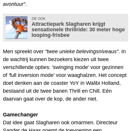
avontuur"
.
ZIE OOK
Attractiepark Slagharen krijgt
sensationele thrillride: 30 meter hoge
looping-frisbee
Men spreekt over
"twee unieke belevingsniveaus"
. In
de wachtrij kunnen bezoekers kiezen uit twee
verschillende opties: 'swinging mode' voor gezinnen
of 'full inversion mode' voor waaghalzen. Het concept
doet denken aan de coaster YoY in Walibi Holland,
bestaand uit de twee banen Thrill en Chill. Eén
daarvan gaat over de kop, de ander niet.
Gamechanger
Dat idee gaat Slagharen ook omarmen. Directeur
Sander de Haas noemt de toevoeging een