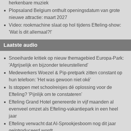
herkenbare muziek
Plopsaland Belgium onthult openingsdatum van grote
nieuwe attractie: maart 2027
Video: rookmachine slaat op hol tijdens Efteling-show:
'Wat ís dit allemaal?!'
Laatste audio
Snoeiharde kritiek op nieuw themagebied Europa-Park:
'Afgrijselijk en bijzonder teleurstellend'
Medewerkers Woezel & Pip-pretpark zitten constant op
hun telefoon: 'Het was gewoon niet oké'
Is stoppen met schoolreisjes dé oplossing voor de
Efteling? 'Pijnlijk om te constateren'
Efteling Grand Hotel genereerde in vijf maanden al
evenveel omzet als Efteling-vakantiepark in een heel
jaar
Efteling verwacht dat AI-Sprookjesboom nog dit jaar
geïntroduceerd wordt