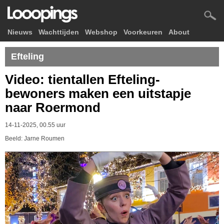
Nieuws
Wachttijden
Webshop
Voorkeuren
About
Efteling
Video: tientallen Efteling-
bewoners maken een uitstapje
naar Roermond
14-11-2025, 00.55 uur
Beeld: Jarne Roumen