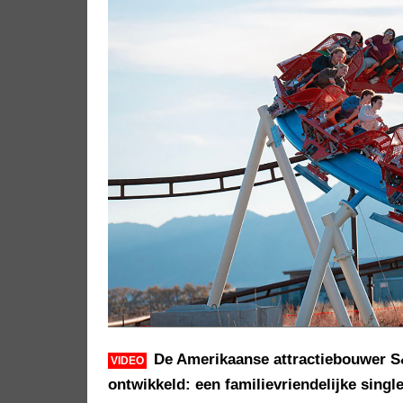
De Amerikaanse attractiebouwer S
VIDEO
ontwikkeld: een familievriendelijke singl