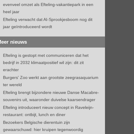
evenveel omzet als Efteling-vakantiepark in een
heel jaar
Efteling verwacht dat AI-Sprookjesboom nog dit
jaar geïntroduceerd wordt
eer nieuws
Efteling is gestopt met communiceren dat het
bedrijf in 2032 klimaatpositief wil zijn: dit zit
erachter
Burgers' Zoo werkt aan grootste zeegrasaquarium
ter wereld
Efteling brengt bijzondere nieuwe Danse Macabre-
souvenirs uit, waaronder duivelse kaarsendrager
Efteling introduceert nieuw concept in Raveleijn-
restaurant: ontbijt, lunch en diner
Bezoekers Belgische dierentuin zijn
gewaarschuwd: hier kruipen tegenwoordig