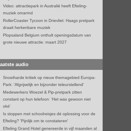
Video: attractiepark in Australië heeft Efteling-
muziek omarmd
RollerCoaster Tycoon in Drievliet: Haags pretpark
draait herkenbare muziek
Plopsaland Belgium onthult openingsdatum van
grote nieuwe attractie: maart 2027
aatste audio
Snoeiharde kritiek op nieuw themagebied Europa-
Park: 'Afgrijselijk en bijzonder teleurstellend'
Medewerkers Woezel & Pip-pretpark zitten
constant op hun telefoon: 'Het was gewoon niet
oké'
Is stoppen met schoolreisjes dé oplossing voor de
Efteling? 'Pijnlijk om te constateren'
Efteling Grand Hotel genereerde in vijf maanden al