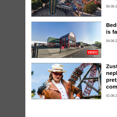
06-06-2
Bedr
is f
04-06-2
VIDEO
Zust
nep
pre
com
01-06-2