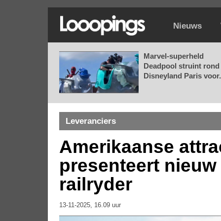
Nieuws
Marvel-superheld
Deadpool struint rond 
Disneyland Paris voor.
Leveranciers
Amerikaanse attra
presenteert nieuw
railryder
13-11-2025, 16.09 uur