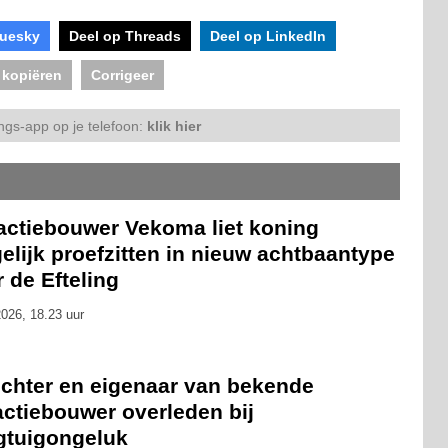
luesky
Deel op Threads
Deel op LinkedIn
 kopiëren
Corrigeer
ngs-app op je telefoon:
klik hier
ractiebouwer Vekoma liet koning
lijk proefzitten in nieuw achtbaantype
 de Efteling
026, 18.23 uur
ichter en eigenaar van bekende
actiebouwer overleden bij
egtuigongeluk