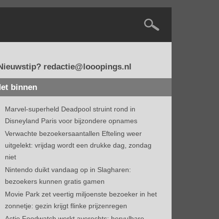
Nieuwstip? redactie@looopings.nl
et binnen
Marvel-superheld Deadpool struint rond in
Disneyland Paris voor bijzondere opnames
Verwachte bezoekersaantallen Efteling weer
uitgelekt: vrijdag wordt een drukke dag, zondag
niet
Nintendo duikt vandaag op in Slagharen:
bezoekers kunnen gratis gamen
Movie Park zet veertig miljoenste bezoeker in het
zonnetje: gezin krijgt flinke prijzenregen
Actie Foodwatch werkt averechts: hervulbare