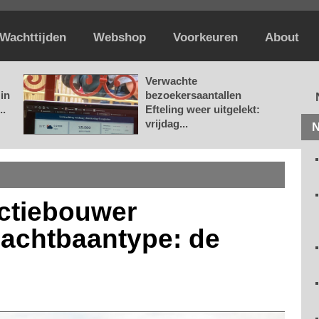
Wachttijden
Webshop
Voorkeuren
About
Verwachte
in
bezoekersaantallen
..
Efteling weer uitgelekt:
vrijdag...
N
ctiebouwer
 achtbaantype: de