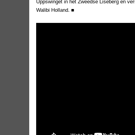
Uppswinget in het Zweedse Liseberg en ver
Walibi Holland.
■