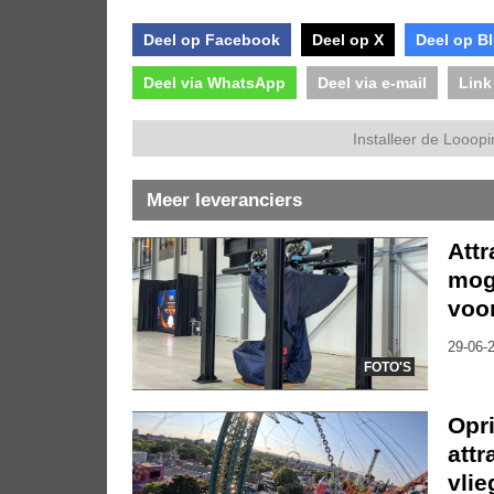
Deel op Facebook
Deel op X
Deel op B
Deel via WhatsApp
Deel via e-mail
Link
Installeer de Looopi
Meer leveranciers
Att
moge
voor
29-06-2
FOTO'S
Opr
attr
vli