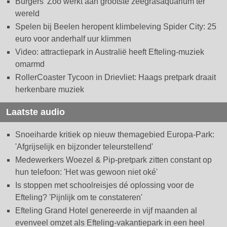
Burgers' Zoo werkt aan grootste zeegrasaquarium ter
wereld
Spelen bij Beelen heropent klimbeleving Spider City: 25
euro voor anderhalf uur klimmen
Video: attractiepark in Australië heeft Efteling-muziek
omarmd
RollerCoaster Tycoon in Drievliet: Haags pretpark draait
herkenbare muziek
Laatste audio
Snoeiharde kritiek op nieuw themagebied Europa-Park:
'Afgrijselijk en bijzonder teleurstellend'
Medewerkers Woezel & Pip-pretpark zitten constant op
hun telefoon: 'Het was gewoon niet oké'
Is stoppen met schoolreisjes dé oplossing voor de
Efteling? 'Pijnlijk om te constateren'
Efteling Grand Hotel genereerde in vijf maanden al
evenveel omzet als Efteling-vakantiepark in een heel