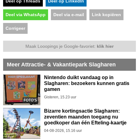
Deel op Threads
Deel op LinkedIn
Deel via WhatsApp
Deel via e-mail
Link kopiëren
Corrigeer
Maak Looopings je Google-favoriet:
klik hier
Meer Attractie- & Vakantiepark Slagharen
Nintendo duikt vandaag op in
Slagharen: bezoekers kunnen gratis
gamen
Gisteren, 15.23 uur
FOTO'S
Bizarre kortingsactie Slagharen:
zeventien maanden toegang nu
goedkoper dan één Efteling-kaartje
04-08-2026, 15.16 uur