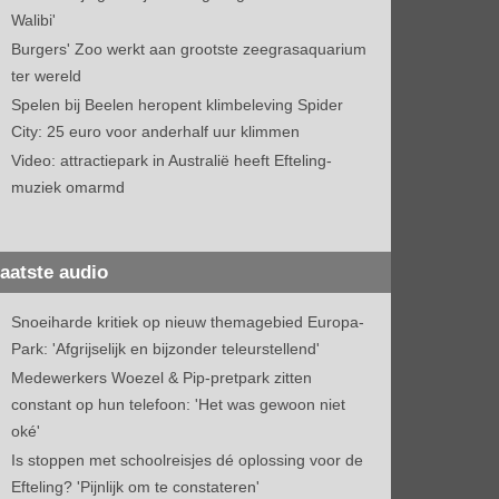
Walibi'
Burgers' Zoo werkt aan grootste zeegrasaquarium
ter wereld
Spelen bij Beelen heropent klimbeleving Spider
City: 25 euro voor anderhalf uur klimmen
Video: attractiepark in Australië heeft Efteling-
muziek omarmd
aatste audio
Snoeiharde kritiek op nieuw themagebied Europa-
Park: 'Afgrijselijk en bijzonder teleurstellend'
Medewerkers Woezel & Pip-pretpark zitten
constant op hun telefoon: 'Het was gewoon niet
oké'
Is stoppen met schoolreisjes dé oplossing voor de
Efteling? 'Pijnlijk om te constateren'