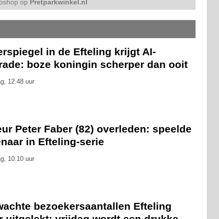
bshop op
Pretparkwinkel.nl
rspiegel in de Efteling krijgt AI-
rade: boze koningin scherper dan ooit
g, 12.48 uur
ur Peter Faber (82) overleden: speelde
naar in Efteling-serie
g, 10.10 uur
wachte bezoekersaantallen Efteling
 uitgelekt: vrijdag wordt een drukke