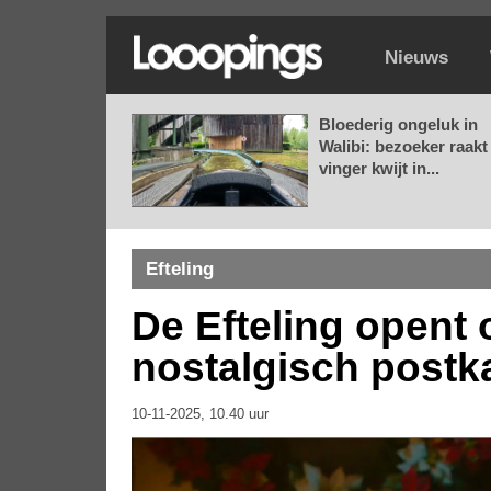
Nieuws
Bloederig ongeluk in
Walibi: bezoeker raakt
vinger kwijt in...
Efteling
De Efteling opent
nostalgisch postk
10-11-2025, 10.40 uur