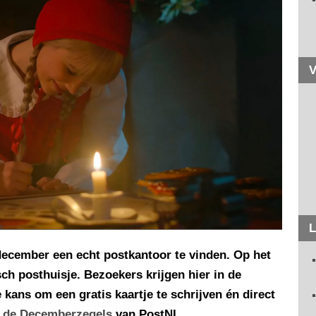
V
L
 december een echt postkantoor te vinden. Op het
ch posthuisje. Bezoekers krijgen hier in de
kans om een gratis kaartje te schrijven én direct
r
de Decemberzegels
van PostNL.