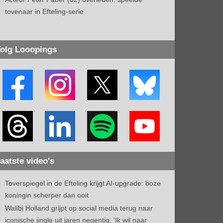
tovenaar in Efteling-serie
olg Looopings
aatste video's
Toverspiegel in de Efteling krijgt AI-upgrade: boze
koningin scherper dan ooit
Walibi Holland grijpt op social media terug naar
iconische jingle uit jaren negentig: 'Ik wil naar