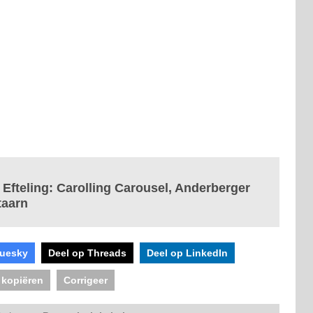
 Efteling: Carolling Carousel, Anderberger
taarn
luesky
Deel op Threads
Deel op LinkedIn
 kopiëren
Corrigeer