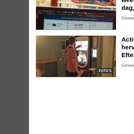
dag
Gistere
Act
herv
Efte
Gistere
FOTO'S