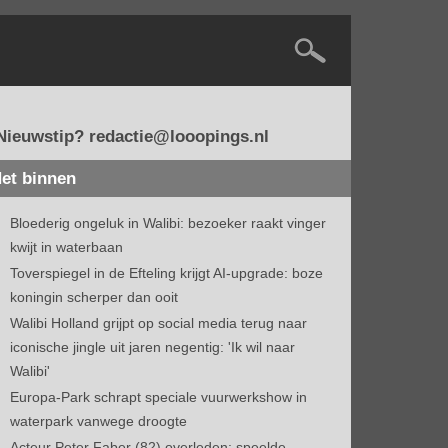
Nieuwstip? redactie@looopings.nl
et binnen
Bloederig ongeluk in Walibi: bezoeker raakt vinger
kwijt in waterbaan
Toverspiegel in de Efteling krijgt AI-upgrade: boze
koningin scherper dan ooit
Walibi Holland grijpt op social media terug naar
iconische jingle uit jaren negentig: 'Ik wil naar
Walibi'
Europa-Park schrapt speciale vuurwerkshow in
waterpark vanwege droogte
Acteur Peter Faber (82) overleden: speelde