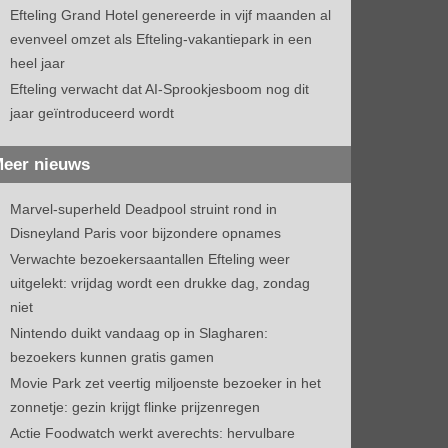
Efteling Grand Hotel genereerde in vijf maanden al
evenveel omzet als Efteling-vakantiepark in een
heel jaar
Efteling verwacht dat AI-Sprookjesboom nog dit
jaar geïntroduceerd wordt
eer nieuws
Marvel-superheld Deadpool struint rond in
Disneyland Paris voor bijzondere opnames
Verwachte bezoekersaantallen Efteling weer
uitgelekt: vrijdag wordt een drukke dag, zondag
niet
Nintendo duikt vandaag op in Slagharen:
bezoekers kunnen gratis gamen
Movie Park zet veertig miljoenste bezoeker in het
zonnetje: gezin krijgt flinke prijzenregen
Actie Foodwatch werkt averechts: hervulbare