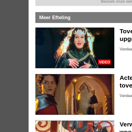
Bezoek onze we
Meer Efteling
Tove
upg
Vandaa
VIDEO
Acte
tove
Vandaa
Ver
weer