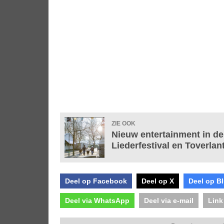
ZIE OOK
Nieuw entertainment in de
Liederfestival en Toverlan
Deel op Facebook
Deel op X
Deel op B
Deel via WhatsApp
Deel via e-mail
Link