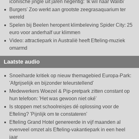
iconische jingle uit jaren negentig: 'Ik wil naar Walibi'
Burgers' Zoo werkt aan grootste zeegrasaquarium ter
wereld
Spelen bij Beelen heropent klimbeleving Spider City: 25
euro voor anderhalf uur klimmen
Video: attractiepark in Australië heeft Efteling-muziek
omarmd
Laatste audio
Snoeiharde kritiek op nieuw themagebied Europa-Park:
'Afgrijselijk en bijzonder teleurstellend'
Medewerkers Woezel & Pip-pretpark zitten constant op
hun telefoon: 'Het was gewoon niet oké'
Is stoppen met schoolreisjes dé oplossing voor de
Efteling? 'Pijnlijk om te constateren'
Efteling Grand Hotel genereerde in vijf maanden al
evenveel omzet als Efteling-vakantiepark in een heel
jaar