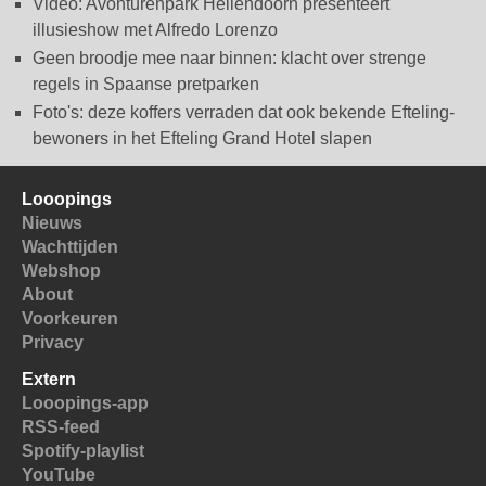
Video: Avonturenpark Hellendoorn presenteert
illusieshow met Alfredo Lorenzo
Geen broodje mee naar binnen: klacht over strenge
regels in Spaanse pretparken
Foto's: deze koffers verraden dat ook bekende Efteling-
bewoners in het Efteling Grand Hotel slapen
Looopings
Nieuws
Wachttijden
Webshop
About
Voorkeuren
Privacy
Extern
Looopings-app
RSS-feed
Spotify-playlist
YouTube