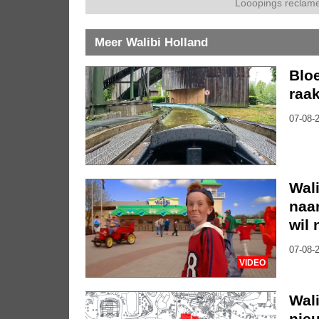
Looopings reclame
Meer Walibi Holland
Bloe
raak
07-08-2
Wali
naar
wil 
07-08-2
VIDEO
Wal
nieu