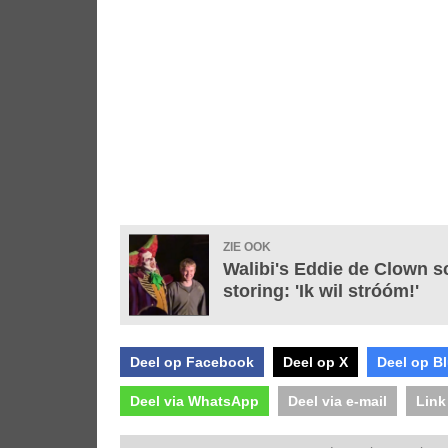
ZIE OOK
Walibi's Eddie de Clown sch
storing: 'Ik wil stróóm!'
Deel op Facebook
Deel op X
Deel op B
Deel via WhatsApp
Deel via e-mail
Link