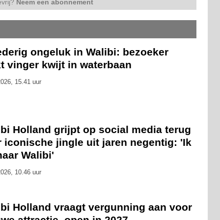
vrij?
Neem een abonnement
derig ongeluk in Walibi: bezoeker
t vinger kwijt in waterbaan
026, 15.41 uur
bi Holland grijpt op social media terug
 iconische jingle uit jaren negentig: 'Ik
naar Walibi'
026, 10.46 uur
ibi Holland vraagt vergunning aan voor
we attractie, open in 2027