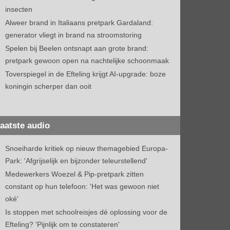
insecten
Alweer brand in Italiaans pretpark Gardaland:
generator vliegt in brand na stroomstoring
Spelen bij Beelen ontsnapt aan grote brand:
pretpark gewoon open na nachtelijke schoonmaak
Toverspiegel in de Efteling krijgt AI-upgrade: boze
koningin scherper dan ooit
aatste audio
Snoeiharde kritiek op nieuw themagebied Europa-
Park: 'Afgrijselijk en bijzonder teleurstellend'
Medewerkers Woezel & Pip-pretpark zitten
constant op hun telefoon: 'Het was gewoon niet
oké'
Is stoppen met schoolreisjes dé oplossing voor de
Efteling? 'Pijnlijk om te constateren'