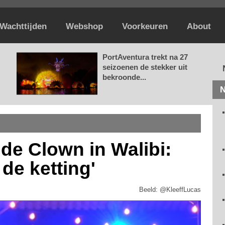
Wachttijden
Webshop
Voorkeuren
About
PortAventura trekt na 27
seizoenen de stekker uit
bekroonde...
N
de Clown in Walibi:
 de ketting'
Beeld: @KleeffLucas