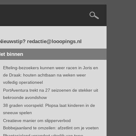
Nieuwstip? redactie@looopings.nl
et binnen
Efteling-bezoekers kunnen weer racen in Joris en
de Draak: houten achtbaan na weken weer
volledig operationeel
PortAventura trekt na 27 seizoenen de stekker uit
bekroonde avondshow
38 graden voorspeld: Plopsa laat kinderen in de
sneeuw spelen
Creatieve manier om slipperverbod
Bobbejaanland te omzeilen: afzetlint om je voeten
Phantasialand verandert uiterlijk van twee