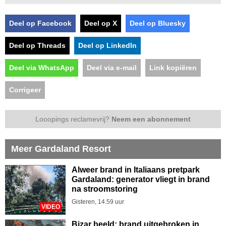
Deel op Facebook
Deel op X
Deel op Bluesky
Deel op Threads
Deel op LinkedIn
Deel via WhatsApp
Deel via e-mail
Link kopiëren
Corrigeer
Looopings reclamevrij?
Neem een abonnement
Meer Gardaland Resort
Alweer brand in Italiaans pretpark
Gardaland: generator vliegt in brand
na stroomstoring
Gisteren, 14.59 uur
VIDEO
Bizar beeld: brand uitgebroken in