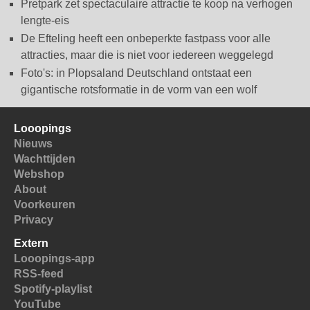
Pretpark zet spectaculaire attractie te koop na verhogen
lengte-eis
De Efteling heeft een onbeperkte fastpass voor alle
attracties, maar die is niet voor iedereen weggelegd
Foto's: in Plopsaland Deutschland ontstaat een
gigantische rotsformatie in de vorm van een wolf
Looopings
Nieuws
Wachttijden
Webshop
About
Voorkeuren
Privacy
Extern
Looopings-app
RSS-feed
Spotify-playlist
YouTube