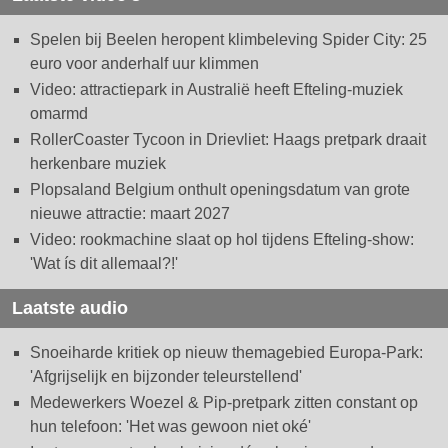
Spelen bij Beelen heropent klimbeleving Spider City: 25
euro voor anderhalf uur klimmen
Video: attractiepark in Australië heeft Efteling-muziek
omarmd
RollerCoaster Tycoon in Drievliet: Haags pretpark draait
herkenbare muziek
Plopsaland Belgium onthult openingsdatum van grote
nieuwe attractie: maart 2027
Video: rookmachine slaat op hol tijdens Efteling-show:
'Wat ís dit allemaal?!'
Laatste audio
Snoeiharde kritiek op nieuw themagebied Europa-Park:
'Afgrijselijk en bijzonder teleurstellend'
Medewerkers Woezel & Pip-pretpark zitten constant op
hun telefoon: 'Het was gewoon niet oké'