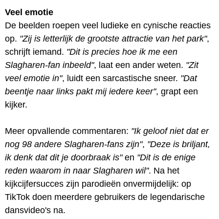
Veel emotie
De beelden roepen veel ludieke en cynische reacties
op.
"Zij is letterlijk de grootste attractie van het park"
,
schrijft iemand.
"Dit is precies hoe ik me een
Slagharen-fan inbeeld"
, laat een ander weten.
"Zit
veel emotie in"
, luidt een sarcastische sneer.
"Dat
beentje naar links pakt mij iedere keer"
, grapt een
kijker.
Meer opvallende commentaren:
"Ik geloof niet dat er
nog 98 andere Slagharen-fans zijn"
,
"Deze is briljant,
ik denk dat dit je doorbraak is"
en
"Dit is de enige
reden waarom in naar Slagharen wil"
. Na het
kijkcijfersucces zijn parodieën onvermijdelijk: op
TikTok doen meerdere gebruikers de legendarische
dansvideo's na.