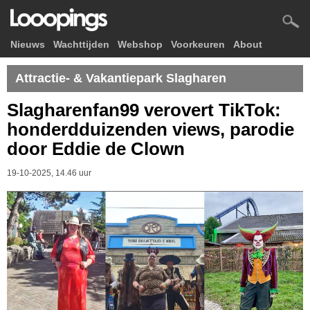
Nieuws
Wachttijden
Webshop
Voorkeuren
About
Attractie- & Vakantiepark Slagharen
Slagharenfan99 verovert TikTok:
honderdduizenden views, parodie
door Eddie de Clown
19-10-2025, 14.46 uur