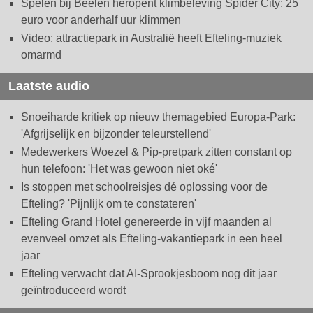
Spelen bij Beelen heropent klimbeleving Spider City: 25
euro voor anderhalf uur klimmen
Video: attractiepark in Australië heeft Efteling-muziek
omarmd
Laatste audio
Snoeiharde kritiek op nieuw themagebied Europa-Park:
'Afgrijselijk en bijzonder teleurstellend'
Medewerkers Woezel & Pip-pretpark zitten constant op
hun telefoon: 'Het was gewoon niet oké'
Is stoppen met schoolreisjes dé oplossing voor de
Efteling? 'Pijnlijk om te constateren'
Efteling Grand Hotel genereerde in vijf maanden al
evenveel omzet als Efteling-vakantiepark in een heel
jaar
Efteling verwacht dat AI-Sprookjesboom nog dit jaar
geïntroduceerd wordt