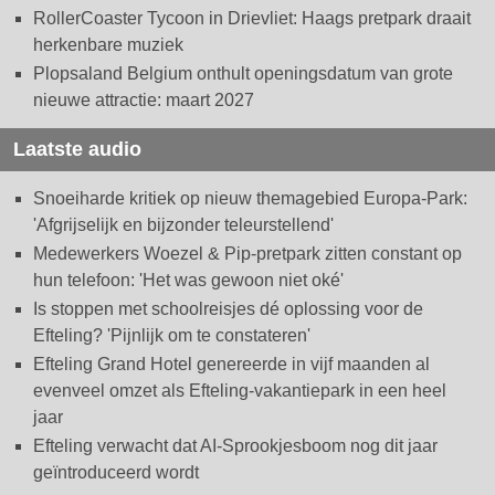
RollerCoaster Tycoon in Drievliet: Haags pretpark draait
herkenbare muziek
Plopsaland Belgium onthult openingsdatum van grote
nieuwe attractie: maart 2027
Laatste audio
Snoeiharde kritiek op nieuw themagebied Europa-Park:
'Afgrijselijk en bijzonder teleurstellend'
Medewerkers Woezel & Pip-pretpark zitten constant op
hun telefoon: 'Het was gewoon niet oké'
Is stoppen met schoolreisjes dé oplossing voor de
Efteling? 'Pijnlijk om te constateren'
Efteling Grand Hotel genereerde in vijf maanden al
evenveel omzet als Efteling-vakantiepark in een heel
jaar
Efteling verwacht dat AI-Sprookjesboom nog dit jaar
geïntroduceerd wordt