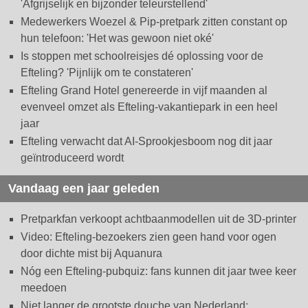
'Afgrijselijk en bijzonder teleurstellend'
Medewerkers Woezel & Pip-pretpark zitten constant op
hun telefoon: 'Het was gewoon niet oké'
Is stoppen met schoolreisjes dé oplossing voor de
Efteling? 'Pijnlijk om te constateren'
Efteling Grand Hotel genereerde in vijf maanden al
evenveel omzet als Efteling-vakantiepark in een heel
jaar
Efteling verwacht dat AI-Sprookjesboom nog dit jaar
geïntroduceerd wordt
Vandaag een jaar geleden
Pretparkfan verkoopt achtbaanmodellen uit de 3D-printer
Video: Efteling-bezoekers zien geen hand voor ogen
door dichte mist bij Aquanura
Nóg een Efteling-pubquiz: fans kunnen dit jaar twee keer
meedoen
Niet langer de grootste douche van Nederland: