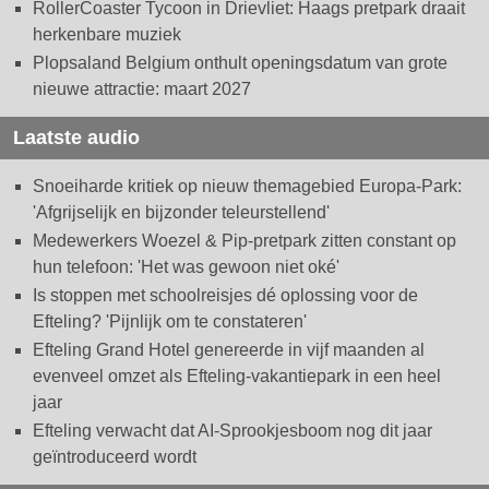
RollerCoaster Tycoon in Drievliet: Haags pretpark draait
herkenbare muziek
Plopsaland Belgium onthult openingsdatum van grote
nieuwe attractie: maart 2027
Laatste audio
Snoeiharde kritiek op nieuw themagebied Europa-Park:
'Afgrijselijk en bijzonder teleurstellend'
Medewerkers Woezel & Pip-pretpark zitten constant op
hun telefoon: 'Het was gewoon niet oké'
Is stoppen met schoolreisjes dé oplossing voor de
Efteling? 'Pijnlijk om te constateren'
Efteling Grand Hotel genereerde in vijf maanden al
evenveel omzet als Efteling-vakantiepark in een heel
jaar
Efteling verwacht dat AI-Sprookjesboom nog dit jaar
geïntroduceerd wordt