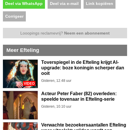
Deel via WhatsApp
Deel via e-mail
Link kopiëren
Corrigeer
Looopings reclamevrij?
Neem een abonnement
Meer Efteling
Toverspiegel in de Efteling krijgt AI-
upgrade: boze koningin scherper dan
ooit
Gisteren, 12.48 uur
VIDEO
Acteur Peter Faber (82) overleden:
speelde tovenaar in Efteling-serie
Gisteren, 10.10 uur
Verwachte bezoekersaantallen Efteling