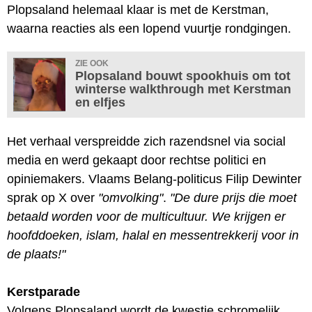
Plopsaland helemaal klaar is met de Kerstman,
waarna reacties als een lopend vuurtje rondgingen.
ZIE OOK
Plopsaland bouwt spookhuis om tot
winterse walkthrough met Kerstman
en elfjes
Het verhaal verspreidde zich razendsnel via social
media en werd gekaapt door rechtse politici en
opiniemakers. Vlaams Belang-politicus Filip Dewinter
sprak op X over
"omvolking"
.
"De dure prijs die moet
betaald worden voor de multicultuur. We krijgen er
hoofddoeken, islam, halal en messentrekkerij voor in
de plaats!"
Kerstparade
Volgens Plopsaland wordt de kwestie schromelijk