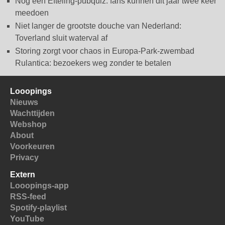
Nóg een Efteling-pubquiz: fans kunnen dit jaar twee keer
meedoen
Niet langer de grootste douche van Nederland:
Toverland sluit waterval af
Storing zorgt voor chaos in Europa-Park-zwembad
Rulantica: bezoekers weg zonder te betalen
Looopings
Nieuws
Wachttijden
Webshop
About
Voorkeuren
Privacy
Extern
Looopings-app
RSS-feed
Spotify-playlist
YouTube