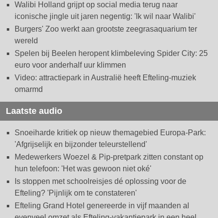
Walibi Holland grijpt op social media terug naar
iconische jingle uit jaren negentig: 'Ik wil naar Walibi'
Burgers' Zoo werkt aan grootste zeegrasaquarium ter
wereld
Spelen bij Beelen heropent klimbeleving Spider City: 25
euro voor anderhalf uur klimmen
Video: attractiepark in Australië heeft Efteling-muziek
omarmd
Laatste audio
Snoeiharde kritiek op nieuw themagebied Europa-Park:
'Afgrijselijk en bijzonder teleurstellend'
Medewerkers Woezel & Pip-pretpark zitten constant op
hun telefoon: 'Het was gewoon niet oké'
Is stoppen met schoolreisjes dé oplossing voor de
Efteling? 'Pijnlijk om te constateren'
Efteling Grand Hotel genereerde in vijf maanden al
evenveel omzet als Efteling-vakantiepark in een heel