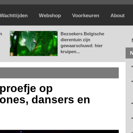
Wachttijden
Webshop
Voorkeuren
About
n
Bezoekers Belgische
dierentuin zijn
gewaarschuwd: hier
kruipen...
N
rproefje op
ones, dansers en