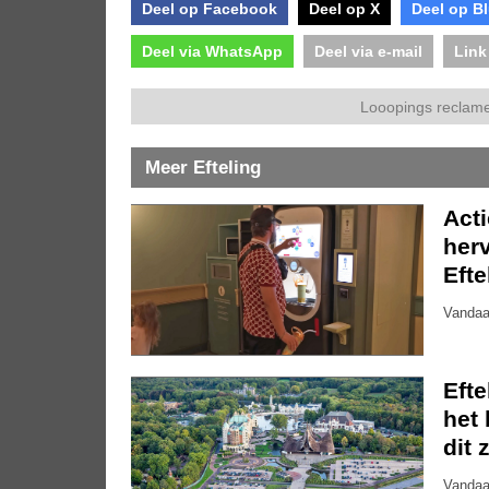
Deel op Facebook
Deel op X
Deel op B
Deel via WhatsApp
Deel via e-mail
Link
Looopings reclame
Meer Efteling
Act
herv
Efte
Vandaa
Eft
het 
dit 
Vandaa