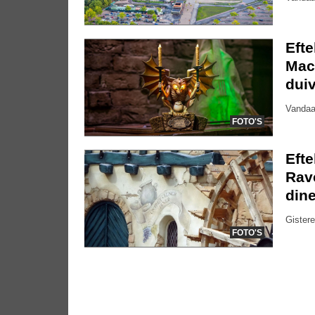
Eft
Mac
dui
Vandaa
FOTO'S
Efte
Rave
dine
Gistere
FOTO'S