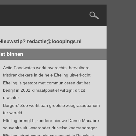
Nieuwstip? redactie@looopings.nl
et binnen
Actie Foodwatch werkt averechts: hervulbare
frisdrankbekers in de hele Efteling uitverkocht
Efteling is gestopt met communiceren dat het
bedrijf in 2032 klimaatpositief wil zijn: dit zit
erachter
Burgers' Zoo werkt aan grootste zeegrasaquarium
ter wereld
Efteling brengt bijzondere nieuwe Danse Macabre-
souvenirs uit, waaronder duivelse kaarsendrager
Efteling introduceert nieuw concept in Raveleijn-