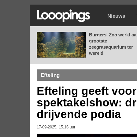
Nieuws
Burgers' Zoo werkt aa
grootste
zeegrasaquarium ter
wereld
Efteling
Efteling geeft voo
spektakelshow: dr
drijvende podia
17-09-2025, 15.16 uur