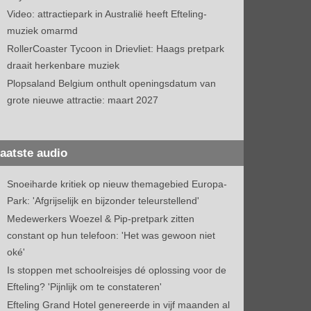
Video: attractiepark in Australië heeft Efteling-
muziek omarmd
RollerCoaster Tycoon in Drievliet: Haags pretpark
draait herkenbare muziek
Plopsaland Belgium onthult openingsdatum van
grote nieuwe attractie: maart 2027
aatste audio
Snoeiharde kritiek op nieuw themagebied Europa-
Park: 'Afgrijselijk en bijzonder teleurstellend'
Medewerkers Woezel & Pip-pretpark zitten
constant op hun telefoon: 'Het was gewoon niet
oké'
Is stoppen met schoolreisjes dé oplossing voor de
Efteling? 'Pijnlijk om te constateren'
Efteling Grand Hotel genereerde in vijf maanden al