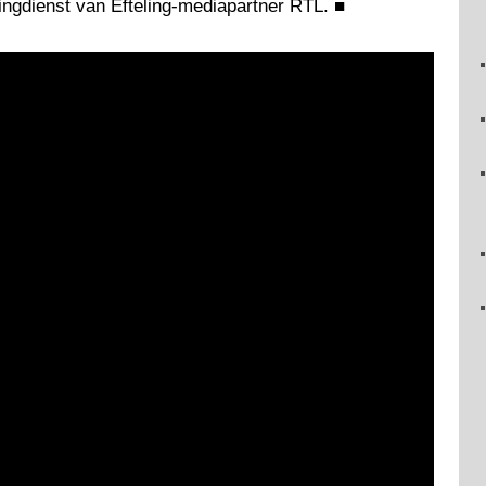
ingdienst van Efteling-mediapartner RTL.
■