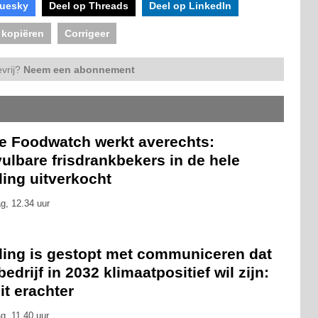
luesky
Deel op Threads
Deel op LinkedIn
 kopiëren
Corrigeer
vrij?
Neem een abonnement
ie Foodwatch werkt averechts:
ulbare frisdrankbekers in de hele
ling uitverkocht
g, 12.34 uur
eling is gestopt met communiceren dat
bedrijf in 2032 klimaatpositief wil zijn:
zit erachter
g, 11.40 uur