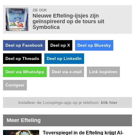
ZIE OOK
Nieuwe Efteling-ijsjes zijn
geïnspireerd op de tours uit
Symbolica
Deel op Facebook
Deel op X
Deel op Bluesky
Deel op Threads
Deel op LinkedIn
Deel via WhatsApp
Deel via e-mail
Link kopiëren
Corrigeer
Installeer de Looopings-app op je telefoon:
klik hier
Meer Efteling
Toverspiegel in de Efteling krijgt AI-