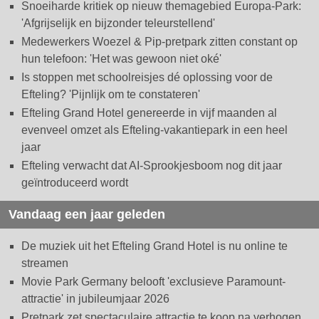
Snoeiharde kritiek op nieuw themagebied Europa-Park:
'Afgrijselijk en bijzonder teleurstellend'
Medewerkers Woezel & Pip-pretpark zitten constant op
hun telefoon: 'Het was gewoon niet oké'
Is stoppen met schoolreisjes dé oplossing voor de
Efteling? 'Pijnlijk om te constateren'
Efteling Grand Hotel genereerde in vijf maanden al
evenveel omzet als Efteling-vakantiepark in een heel
jaar
Efteling verwacht dat AI-Sprookjesboom nog dit jaar
geïntroduceerd wordt
Vandaag een jaar geleden
De muziek uit het Efteling Grand Hotel is nu online te
streamen
Movie Park Germany belooft 'exclusieve Paramount-
attractie' in jubileumjaar 2026
Pretpark zet spectaculaire attractie te koop na verhogen