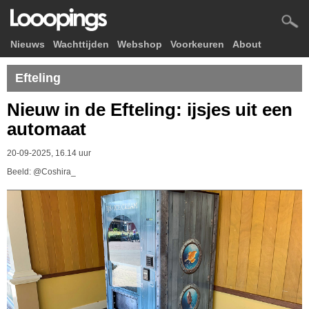
Nieuws
Wachttijden
Webshop
Voorkeuren
About
Efteling
Nieuw in de Efteling: ijsjes uit een
automaat
20-09-2025, 16.14 uur
Beeld: @Coshira_