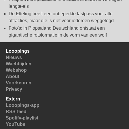
lengte-eis
De Efteling heeft een onbeperkte fastpass voor alle
attracties, maar die is niet voor iedereen weggelegd
Foto's: in Plopsaland Deutschland ontstaat een
gigantische rotsformatie in de vorm van een wolf
Looopings
Nieuws
Wachttijden
Webshop
About
Voorkeuren
Privacy
Extern
Looopings-app
RSS-feed
Spotify-playlist
YouTube